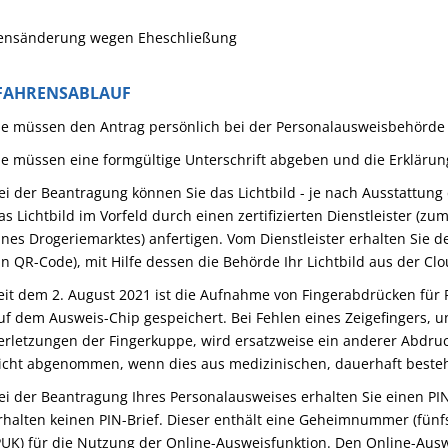
nsänderung wegen Eheschließung
FAHRENSABLAUF
ie müssen den Antrag persönlich bei der Personalausweisbehörde 
ie müssen eine formgültige Unterschrift abgeben und die Erklärun
ei der Beantragung können Sie
das Lichtbild - je nach Ausstattung
as Lichtbild im Vorfeld durch einen zertifizierten Dienstleister (z
ines Drogeriemarktes) anfertigen. Vom Dienstleister erhalten Sie 
in QR-Code), mit Hilfe dessen die Behörde Ihr Lichtbild aus der Cl
eit dem 2. August 2021 ist die Aufnahme von Fingerabdrücken für 
uf dem Ausweis-Chip gespeichert. Bei Fehlen eines Zeigefingers, 
erletzungen der Fingerkuppe, wird ersatzweise ein anderer Abd
icht abgenommen, wenn dies aus medizinischen, dauerhaft beste
ei
der Beantragung
Ihres
Personalausweises
erhalten Sie
einen PI
rhalten keinen PIN-Brief. Dieser enthält eine
Geheimnummer
(fünf
PUK)
für die Nutzung der Online-Ausweisfunktion.
Den Online-Ausw