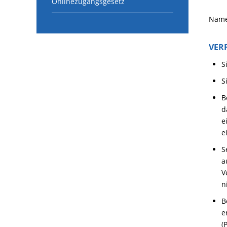
Onlinezugangsgesetz
Name
VER
S
S
B
d
e
e
S
a
V
n
B
e
(