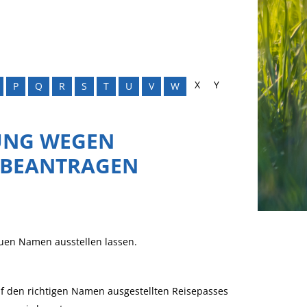
X
Y
P
Q
R
S
T
U
V
W
UNG WEGEN
 BEANTRAGEN
euen Namen ausstellen lassen.
auf den richtigen Namen ausgestellten Reisepasses