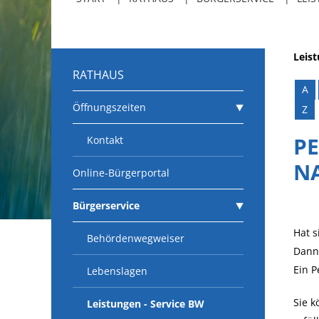
Leis
RATHAUS
A
Öffnungszeiten
Z
P
Kontakt
N
Online-Bürgerportal
Bürgerservice
Hat s
Behördenwegweiser
Dann 
Ein P
Lebenslagen
Sie k
Leistungen - Service BW