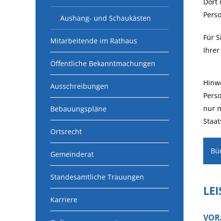
Dort
Pers
Aushang- und Schaukästen
Für S
Mitarbeitende im Rathaus
Ihre
Öffentliche Bekanntmachungen
Hinwe
Ausschreibungen
Perso
nur m
Bebauungspläne
Staat
Ortsrecht
Bü
Gemeinderat
Standesamtliche Trauungen
LE
Karriere
VOR