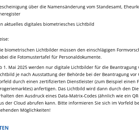
escheinigung über die Namensänderung vom Standesamt, Eheurk
heregister
in aktuelles digitales biometriesches Lichtbild
eise:
ie biometrischen Lichtbilder müssen den einschlägigen Formvorschr
abei die
Fotomustertafel für Personaldokumente
.
b 1. Mai 2025 werden nur digitale Lichtbilder für die Beantragung
ichtbild je nach Ausstattung der Behörde bei der Beantragung vor O
orfeld durch einen zertifizierten Dienstleister (zum Beispiel einen
rogeriemarktes) anfertigen.
Das Lichtbild wird dann durch den Dien
rhalten den Ausdruck eines Data-Matrix-Codes (ähnlich wie ein QR-
us der Cloud
abrufen kann. Bitte informieren Sie sich im Vorfeld b
tehenden Möglichkeiten!
TEN