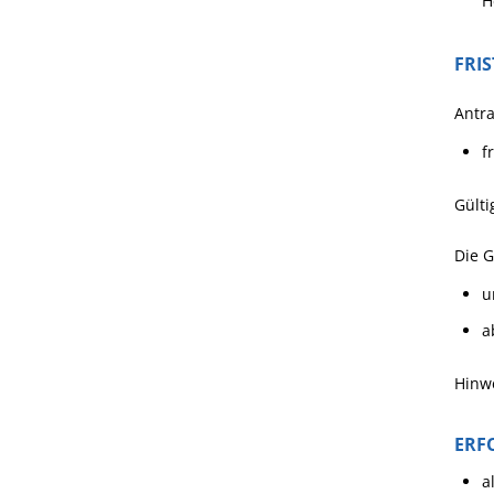
H
FRI
Antra
f
Gülti
Die G
u
a
Hinwe
ERF
a