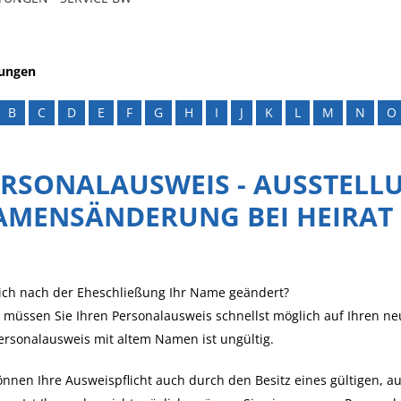
tungen
B
C
D
E
F
G
H
I
J
K
L
M
N
O
ERSONALAUSWEIS - AUSSTELL
AMENSÄNDERUNG BEI HEIRAT
ich nach der Eheschließung Ihr Name geändert?
müssen Sie Ihren Personalausweis schnellst möglich auf Ihren n
ersonalausweis mit altem Namen ist ungültig.
önnen Ihre Ausweispflicht auch durch den Besitz eines gültigen, 