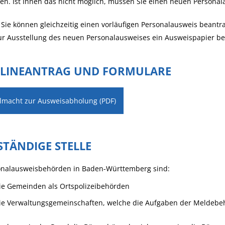
len.
Ist Ihnen das nicht möglich, müssen Sie einen neuen Personal
Sie können gleichzeitig einen vorläufigen Personalausweis beantrag
ur Ausstellung des neuen Personalausweises ein Ausweispapier be
LINEANTRAG UND FORMULARE
llmacht zur Ausweisabholung (PDF)
STÄNDIGE STELLE
onalausweisbehörden in Baden-Württemberg sind:
ie Gemeinden als Ortspolizeibehörden
ie Verwaltungsgemeinschaften,
welche die Aufgaben der Meldebeh