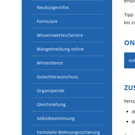
erfül
Neubürgerinfos
Tipp:
Formulare
bis z
Wissenswertes/Service
ON
Mängelmeldung online
Vo
Winterdienst
Gutachterausschuss
ZU
Organspende
Pers
Gleichstellung
d
Selbstbestimmung
d
Fachstelle Wohnungssicherung