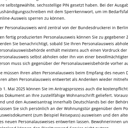
hre selbstgewählte, sechsstellige PIN gesetzt haben.
Bei der Ausga
ushändigungsschreiben mit dem Sperrkennwort, um im Bedarfsfall
nline-Ausweis sperren zu können
.
er Personalausweis wird zentral von der Bundesdruckerei in Berlin 
en fertig produzierten Personalausweis können Sie zu gegebener Z
erden Sie benachrichtigt, sobald Sie Ihren Personalausweis abhol
ersonalausweisbehörde enthält meistens auch einen Vordruck der 
ersonalausweis selbst abholen oder ihn von einer bevollmächtigte
erson muss sich gegenüber der Personalausweisbehörde vorher au
ie müssen Ihren alten Personalausweis beim Empfang des neuen
hren alten Personalausweis entwertet als Andenken wieder mitne
b 1. Mai 2025 können Sie im Antragsprozess auch die kostenpflich
as Dokument an Ihre zustellfähige Wohnanschrift geliefert.
Vorauss
ind und den Ausweisantrag innerhalb Deutschlands bei der Behörd
üssen Sie sich persönlich an der Wohnungstür gegenüber dem
Po
usweisdokument (zum Beispiel Reisepass) ausweisen und den alte
es neuen Personalausweises entwerten lassen.
Bewohnerinnen un