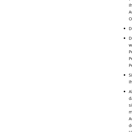
I
A
O
D
D
w
P
P
P
S
I
A
d
s
m
A
d