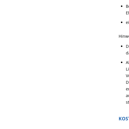
B
E
e
Hinw
D
d
A
L
V
D
e
a
s
KOS