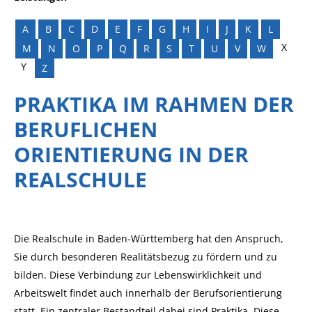
A
B
C
D
E
F
G
H
I
J
K
L
X
M
N
O
P
Q
R
S
T
U
V
W
Y
Z
PRAKTIKA IM RAHMEN DER
BERUFLICHEN
ORIENTIERUNG IN DER
REALSCHULE
Die Realschule in Baden-Württemberg hat den Anspruch,
Sie durch besonderen Realitätsbezug zu fördern und zu
bilden. Diese Verbindung zur Lebenswirklichkeit und
Arbeitswelt findet auch innerhalb der Berufsorientierung
statt. Ein zentraler Bestandteil dabei sind Praktika. Diese