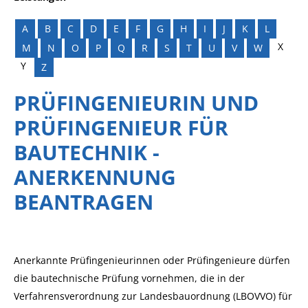
A
B
C
D
E
F
G
H
I
J
K
L
X
M
N
O
P
Q
R
S
T
U
V
W
Y
Z
PRÜFINGENIEURIN UND
PRÜFINGENIEUR FÜR
BAUTECHNIK -
ANERKENNUNG
BEANTRAGEN
Anerkannte Prüfingenieurinnen oder Prüfingenieure dürfen
die bautechnische Prüfung vornehmen, die in der
Verfahrensverordnung zur Landesbauordnung (LBOVVO) für