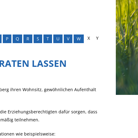
X
Y
P
Q
R
S
T
U
V
W
ERATEN LASSEN
mberg ihren Wohnsitz, gewöhnlichen Aufenthalt
 die Erziehungsberechtigten dafür sorgen, dass
lmäßig teilnehmen.
tionen wie beispielsweise: