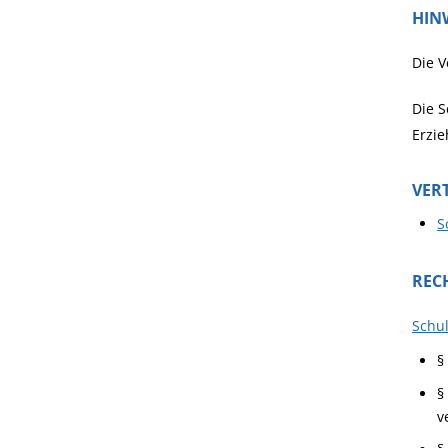
HIN
Die V
Die 
Erzi
VER
S
REC
Schu
§
§
v