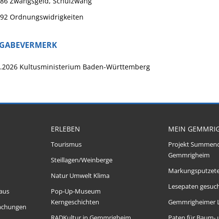
 86 Zwangsgeld, Schulzwang
 92 Ordnungswidrigkeiten
IGABEVERMERK
.2026
Kultusministerium Baden-Württemberg
ERLEBEN
MEIN GEMMRI
Tourismus
Projekt Summen
Gemmrigheim
Steillagen/Weinberge
Markungsputzet
Natur Umwelt Klima
Lesepaten gesuch
aus
Pop-Up-Museum
Kerngeschichten
Gemmrigheimer 
achungen
RADKultur in Gemmrigheim
Paten für Baum-