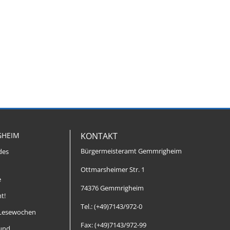
GHEIM
KONTAKT
Bürgermeisteramt Gemmrigheim
des
Ottmarsheimer Str. 1
e
74376 Gemmrigheim
t!
Tel.: (+49)7143/972-0
Lesewochen
Fax: (+49)7143/972-99
 und