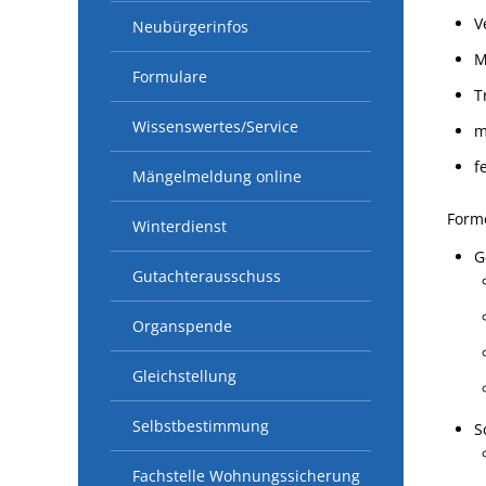
V
Neubürgerinfos
M
Formulare
T
Wissenswertes/Service
m
f
Mängelmeldung online
Form
Winterdienst
G
Gutachterausschuss
Organspende
Gleichstellung
Selbstbestimmung
S
Fachstelle Wohnungssicherung