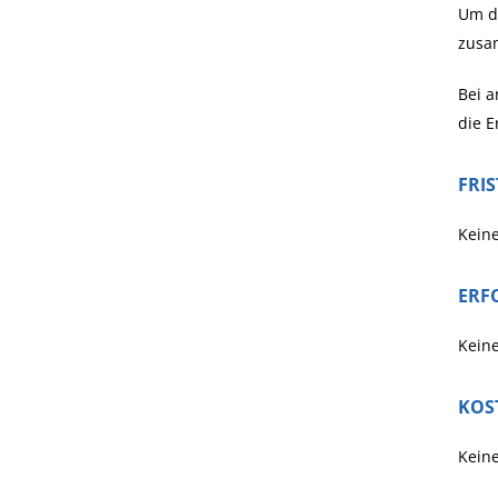
Um de
zusa
Bei a
die E
FRI
Kein
ERF
Kein
KOS
Kein