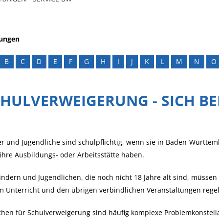
tungen
B
C
D
E
F
G
H
I
J
K
L
M
N
O
HULVERWEIGERUNG - SICH B
r und Jugendliche sind schulpflichtig, wenn sie in Baden-Württe
ihre Ausbildungs- oder Arbeitsstätte haben.
indern und Jugendlichen, die noch nicht 18 Jahre alt sind, müssen
m Unterricht und den übrigen verbindlichen Veranstaltungen rege
hen für Schulverweigerung sind häufig komplexe Problemkonstella