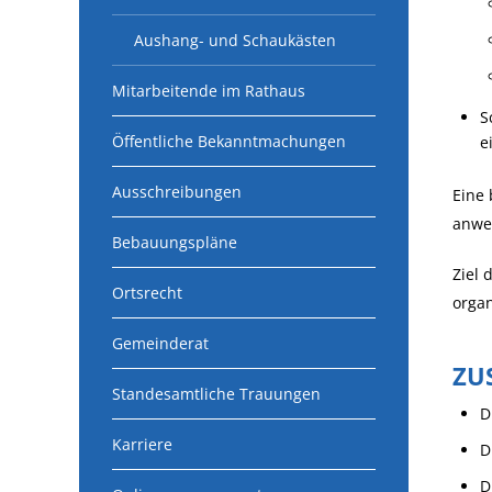
Aushang- und Schaukästen
Mitarbeitende im Rathaus
S
Öffentliche Bekanntmachungen
e
Ausschreibungen
Eine 
anwes
Bebauungspläne
Ziel 
Ortsrecht
orga
Gemeinderat
ZU
Standesamtliche Trauungen
D
Karriere
D
D