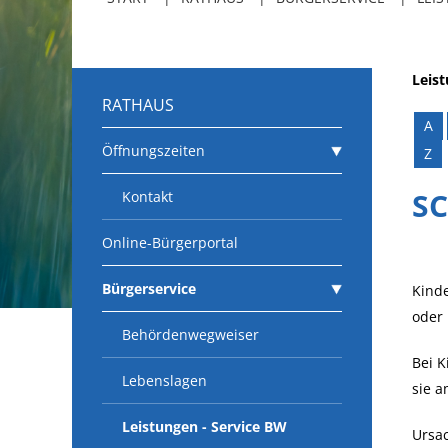
Leis
RATHAUS
A
Öffnungszeiten
Z
SC
Kontakt
Online-Bürgerportal
Bürgerservice
Kinde
oder 
Behördenwegweiser
Bei K
Lebenslagen
sie a
Leistungen - Service BW
Ursac