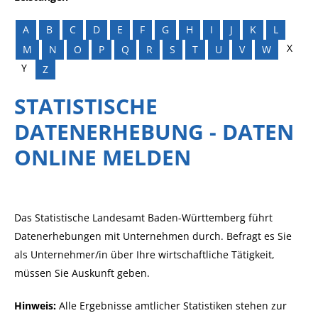
A
B
C
D
E
F
G
H
I
J
K
L
X
M
N
O
P
Q
R
S
T
U
V
W
Y
Z
STATISTISCHE
DATENERHEBUNG - DATEN
ONLINE MELDEN
Das Statistische Landesamt Baden-Württemberg führt
Datenerhebungen mit Unternehmen durch. Befragt es Sie
als Unternehmer/in über Ihre wirtschaftliche Tätigkeit,
müssen Sie Auskunft geben.
Hinweis:
Alle Ergebnisse amtlicher Statistiken stehen zur