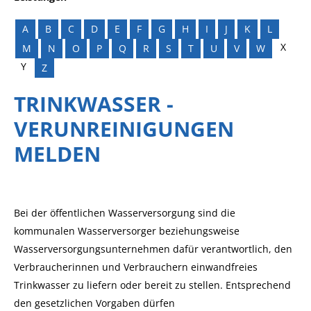
A
B
C
D
E
F
G
H
I
J
K
L
X
M
N
O
P
Q
R
S
T
U
V
W
Y
Z
TRINKWASSER -
VERUNREINIGUNGEN
MELDEN
Bei der öffentlichen Wasserversorgung sind die
kommunalen Wasserversorger beziehungsweise
Wasserversorgungsunternehmen dafür verantwortlich, den
Verbraucherinnen und Verbrauchern einwandfreies
Trinkwasser zu liefern oder bereit zu stellen. Entsprechend
den gesetzlichen Vorgaben dürfen