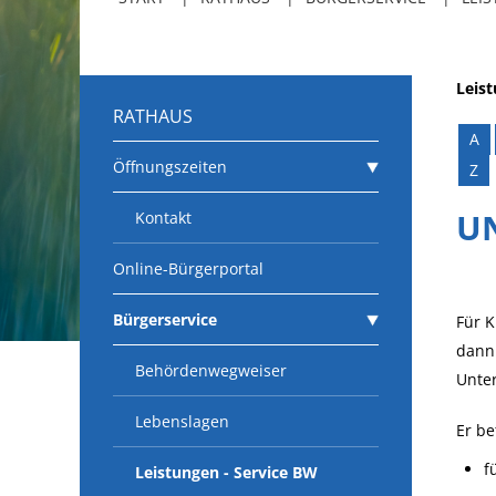
Leis
RATHAUS
A
Öffnungszeiten
Z
U
Kontakt
Online-Bürgerportal
Bürgerservice
Für K
dann
Behördenwegweiser
Unter
Lebenslagen
Er be
f
Leistungen - Service BW