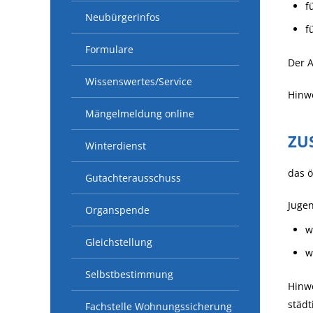
f
Neubürgerinfos
f
Formulare
Der A
Wissenswertes/Service
Hinwe
Mängelmeldung online
ZU
Winterdienst
das ö
Gutachterausschuss
Jugen
Organspende
w
Gleichstellung
w
Selbstbestimmung
Hinwe
städ
Fachstelle Wohnungssicherung