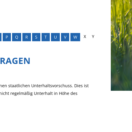
X
Y
P
Q
R
S
T
U
V
W
TRAGEN
en staatlichen Unterhaltsvorschuss. Dies ist
 nicht regelmäßig Unterhalt in Höhe des