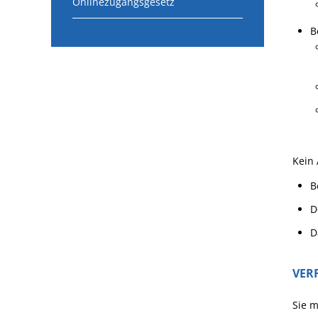
Onlinezugangsgesetz
B
Kein 
B
D
D
VER
Sie m