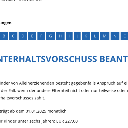
tungen
B
C
D
E
F
G
H
I
J
K
L
M
N
O
NTERHALTSVORSCHUSS BEAN
inder von Alleinerziehenden besteht gegebenfalls Anspruch auf ein
 der Fall, wenn
der andere Elternteil nicht oder nur teilweise oder
haltsvorschusses zahlt.
trägt ab dem 01.01.2025 monatlich
ür Kinder unter sechs Jahren: EUR 227,00