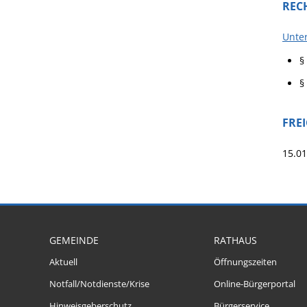
REC
Unter
§
§
FRE
15.0
GEMEINDE
RATHAUS
Aktuell
Öffnungszeiten
Notfall/Notdienste/Krise
Online-Bürgerportal
Hinweisgeberschutz
Bürgerservice