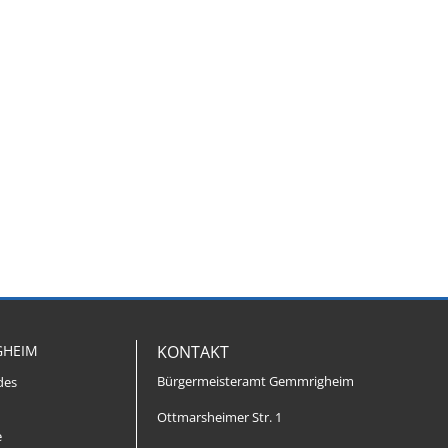
GHEIM
KONTAKT
Bürgermeisteramt Gemmrigheim
des
Ottmarsheimer Str. 1
e