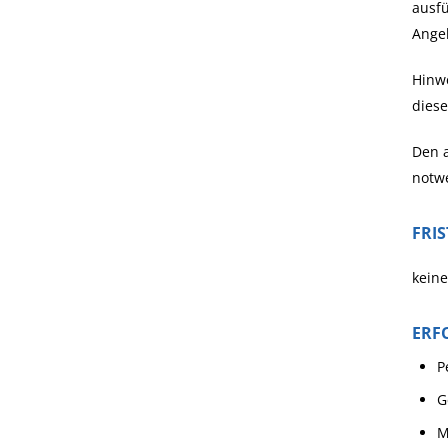
ausfü
Angeb
Hinwe
diese
Den a
notw
FRI
keine
ERF
P
G
M