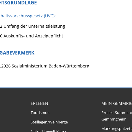
HTSGRUNDLAGE
haltsvorschussgesetz (UVG)
:
 2
Umfang der Unterhaltsleistung
 6 Auskunfts- und Anzeigepflicht
IGABEVERMERK
1.2026 Sozialministerium Baden-Württemberg
ERLEBEN
MEIN GEMMRI
Tourismus
Projekt Summen
Gemmrigheim
Steillagen/Weinberge
Markungsputzet
Natur Umwelt Klima