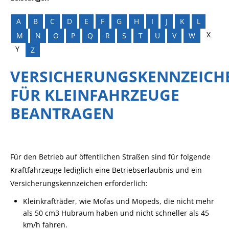
A
B
C
D
E
F
G
H
I
J
K
L
X
M
N
O
P
Q
R
S
T
U
V
W
Y
Z
VERSICHERUNGSKENNZEICH
FÜR KLEINFAHRZEUGE
BEANTRAGEN
Für den Betrieb auf öffentlichen Straßen sind für folgende
Kraftfahrzeuge lediglich eine Betriebserlaubnis und ein
Versicherungskennzeichen erforderlich:
Kleinkrafträder, wie Mofas und Mopeds, die nicht mehr
als 50 cm3 Hubraum haben und nicht schneller als 45
km/h fahren.