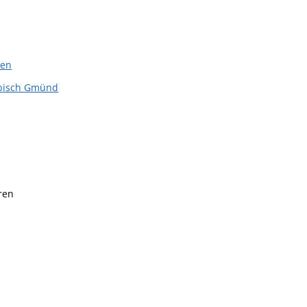
len
äbisch Gmünd
ren