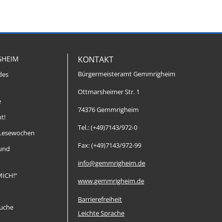
GHEIM
KONTAKT
Bürgermeisteramt Gemmrigheim
des
Ottmarsheimer Str. 1
e
74376 Gemmrigheim
t!
Tel.: (+49)7143/972-0
Lesewochen
Fax: (+49)7143/972-99
 und
info@gemmrigheim.de
MICH!“
www.gemmrigheim.de
Barrierefreiheit
uche
Leichte Sprache