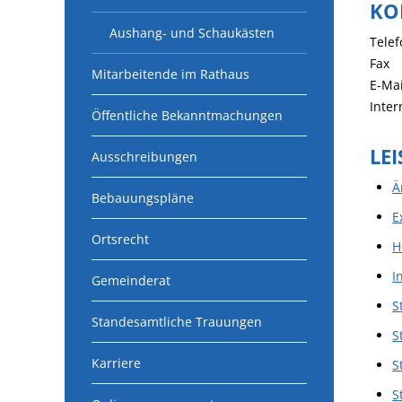
KO
Aushang- und Schaukästen
Telef
Fax
Mitarbeitende im Rathaus
E-Mai
Inter
Öffentliche Bekanntmachungen
LE
Ausschreibungen
Ä
Bebauungspläne
E
Ortsrecht
H
I
Gemeinderat
S
Standesamtliche Trauungen
S
Karriere
S
S