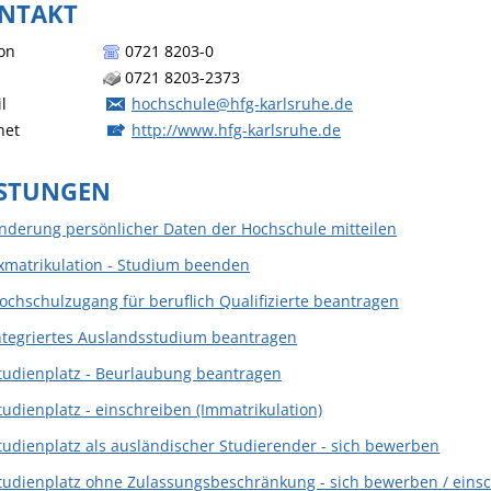
NTAKT
on
0721 8203-0
0721 8203-2373
l
hochschule@hfg-karlsruhe.de
net
http://www.hfg-karlsruhe.de
ISTUNGEN
nderung persönlicher Daten der Hochschule mitteilen
xmatrikulation - Studium beenden
ochschulzugang für beruflich Qualifizierte beantragen
ntegriertes Auslandsstudium beantragen
tudienplatz - Beurlaubung beantragen
tudienplatz - einschreiben (Immatrikulation)
tudienplatz als ausländischer Studierender - sich bewerben
tudienplatz ohne Zulassungsbeschränkung - sich bewerben / eins