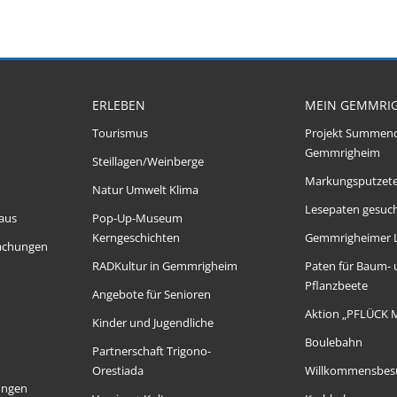
ERLEBEN
MEIN GEMMRI
Tourismus
Projekt Summen
Gemmrigheim
Steillagen/Weinberge
Markungsputzet
Natur Umwelt Klima
Lesepaten gesuch
aus
Pop-Up-Museum
Kerngeschichten
Gemmrigheimer 
achungen
RADKultur in Gemmrigheim
Paten für Baum-
Pflanzbeete
Angebote für Senioren
Aktion „PFLÜCK 
Kinder und Jugendliche
Boulebahn
Partnerschaft Trigono-
Orestiada
Willkommensbes
ungen