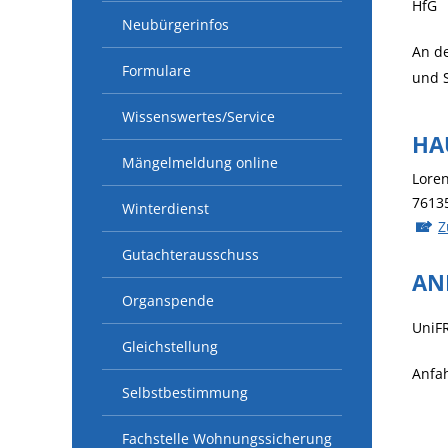
HfG
Neubürgerinfos
An de
Formulare
und S
Wissenswertes/Service
HA
Mängelmeldung online
Loren
7613
Winterdienst
Z
Gutachterausschuss
AN
Organspende
UniF
Gleichstellung
Anfa
Selbstbestimmung
Fachstelle Wohnungssicherung