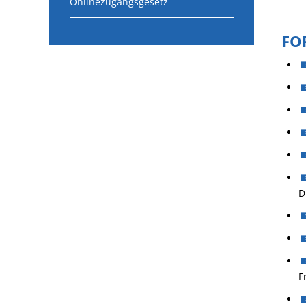
Onlinezugangsgesetz
FO
D
F