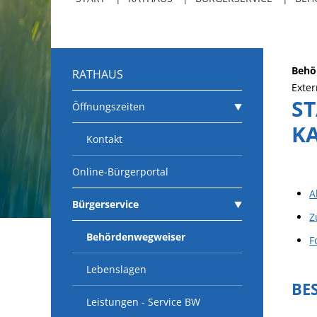
Behö
RATHAUS
Exter
S
Öffnungszeiten
K
Kontakt
Online-Bürgerportal
A
Bürgerservice
Z
Behördenwegweiser
F
Lebenslagen
BE
Leistungen - Service BW