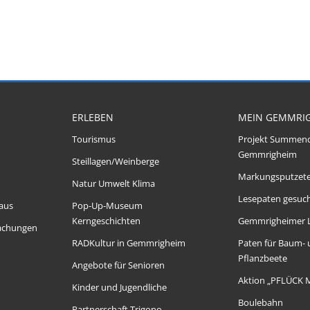
ERLEBEN
MEIN GEMMRI
Tourismus
Projekt Summen
Gemmrigheim
Steillagen/Weinberge
Markungsputzet
Natur Umwelt Klima
Lesepaten gesuch
aus
Pop-Up-Museum
Kerngeschichten
Gemmrigheimer 
achungen
RADKultur in Gemmrigheim
Paten für Baum-
Pflanzbeete
Angebote für Senioren
Aktion „PFLÜCK 
Kinder und Jugendliche
Boulebahn
Partnerschaft Trigono-