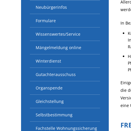
Alle
Neubürgerinfos
werd
Formulare
In Be
K
Wissenswertes/Service
I
R
Mängelmeldung online
H
Winterdienst
P
P
Gutachterausschuss
Einig
Organspende
die d
Versi
Gleichstellung
eine 
Selbstbestimmung
FR
Fachstelle Wohnungssicherung