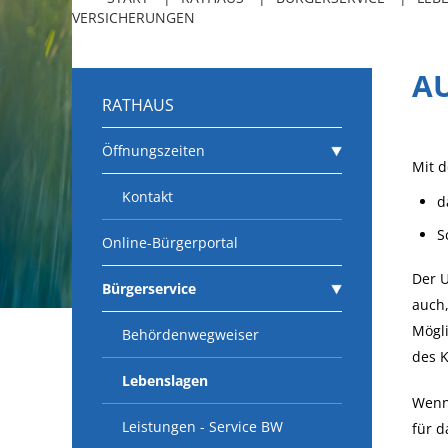
VERSICHERUNGEN
AU
RATHAUS
Öffnungszeiten
Mit d
Kontakt
d
S
Online-Bürgerportal
Der U
Bürgerservice
auch,
Mögli
Behördenwegweiser
des K
Lebenslagen
Wenn 
Leistungen - Service BW
für d