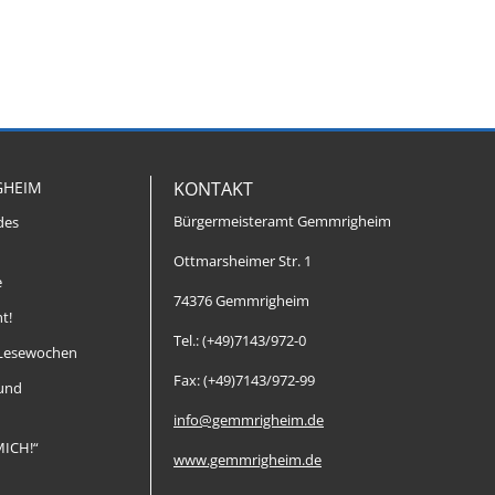
GHEIM
KONTAKT
Bürgermeisteramt Gemmrigheim
des
Ottmarsheimer Str. 1
e
74376 Gemmrigheim
t!
Tel.: (+49)7143/972-0
Lesewochen
Fax: (+49)7143/972-99
 und
info@gemmrigheim.de
MICH!“
www.gemmrigheim.de