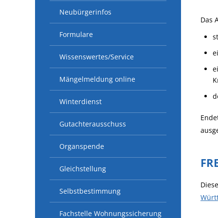
Neubürgerinfos
Das 
Formulare
s
e
Wissenswertes/Service
e
Mängelmeldung online
K
d
Winterdienst
Ende
Gutachterausschuss
ausge
Organspende
FR
Gleichstellung
Diese
Selbstbestimmung
Würt
Fachstelle Wohnungssicherung