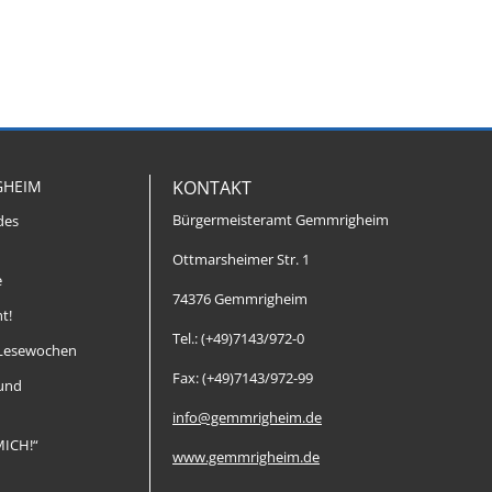
GHEIM
KONTAKT
Bürgermeisteramt Gemmrigheim
des
Ottmarsheimer Str. 1
e
74376 Gemmrigheim
t!
Tel.: (+49)7143/972-0
Lesewochen
Fax: (+49)7143/972-99
 und
info@gemmrigheim.de
MICH!“
www.gemmrigheim.de