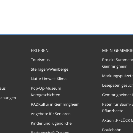
ERLEBEN
MEIN GEMMRI
Tourismus
Projekt Summen
Gemmrigheim
Steillagen/Weinberge
Markungsputzet
Natur Umwelt Klima
Lesepaten gesuch
aus
Pop-Up-Museum
Kerngeschichten
Gemmrigheimer 
achungen
RADKultur in Gemmrigheim
Paten für Baum-
Pflanzbeete
Angebote für Senioren
Aktion „PFLÜCK 
Kinder und Jugendliche
Boulebahn
Partnerschaft Trigono-