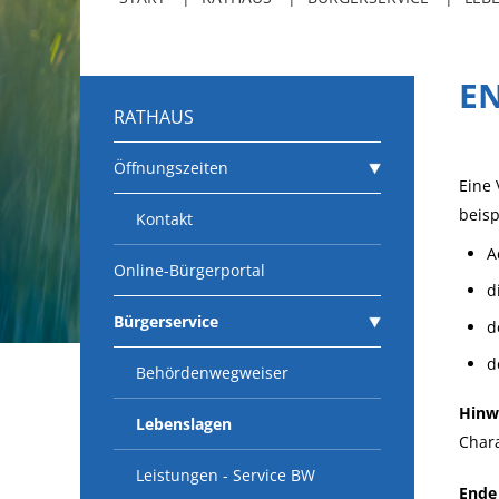
E
RATHAUS
Öffnungszeiten
Eine 
beisp
Kontakt
A
Online-Bürgerportal
d
Bürgerservice
d
d
Behördenwegweiser
Hinw
Lebenslagen
Chara
Leistungen - Service BW
Ende