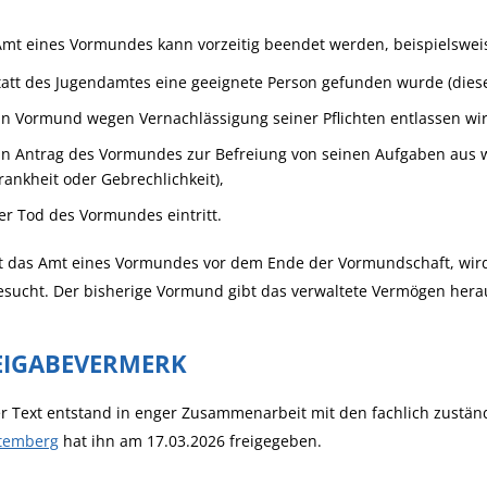
Amt eines Vormundes kann vorzeitig beendet werden, beispielswe
tatt des Jugendamtes eine geeignete Person gefunden wurde (dieses
in Vormund wegen Vernachlässigung seiner Pflichten entlassen wi
in Antrag des Vormundes zur Befreiung von seinen Aufgaben aus w
rankheit oder Gebrechlichkeit),
er Tod des Vormundes eintritt.
t das Amt eines Vormundes vor dem Ende der Vormundschaft, wird
sucht. Der bisherige Vormund gibt das verwaltete Vermögen herau
EIGABEVERMERK
r Text entstand in enger Zusammenarbeit mit den fachlich zustän
temberg
hat ihn am 17.03.2026 freigegeben.