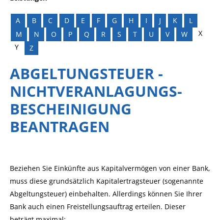
A
B
C
D
E
F
G
H
I
J
K
L
X
M
N
O
P
Q
R
S
T
U
V
W
Y
Z
ABGELTUNGSTEUER -
NICHTVERANLAGUNGS-
BESCHEINIGUNG
BEANTRAGEN
Beziehen Sie Einkünfte aus Kapitalvermögen von einer Bank,
muss diese grundsätzlich Kapitalertragsteuer (sogenannte
Abgeltungsteuer) einbehalten. Allerdings können Sie Ihrer
Bank auch einen Freistellungsauftrag erteilen. Dieser
beträgt maximal: