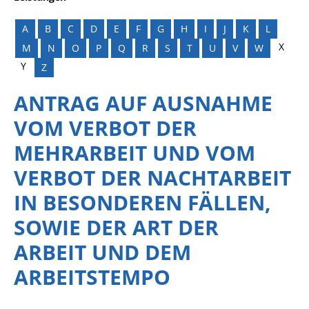
A
B
C
D
E
F
G
H
I
J
K
L
X
M
N
O
P
Q
R
S
T
U
V
W
Y
Z
ANTRAG AUF AUSNAHME
VOM VERBOT DER
MEHRARBEIT UND VOM
VERBOT DER NACHTARBEIT
IN BESONDEREN FÄLLEN,
SOWIE DER ART DER
ARBEIT UND DEM
ARBEITSTEMPO