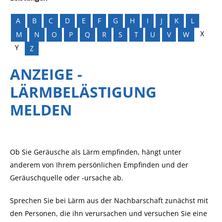
A
B
C
D
E
F
G
H
I
J
K
L
X
M
N
O
P
Q
R
S
T
U
V
W
Y
Z
ANZEIGE -
LÄRMBELÄSTIGUNG
MELDEN
Ob Sie Geräusche als Lärm empfinden, hängt unter
anderem von Ihrem persönlichen Empfinden und der
Geräuschquelle oder -ursache ab.
Sprechen Sie bei Lärm aus der Nachbarschaft zunächst mit
den Personen, die ihn verursachen und versuchen Sie eine