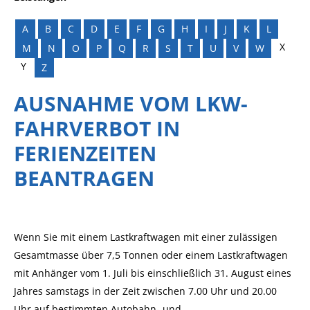
A
B
C
D
E
F
G
H
I
J
K
L
X
M
N
O
P
Q
R
S
T
U
V
W
Y
Z
AUSNAHME VOM LKW-
FAHRVERBOT IN
FERIENZEITEN
BEANTRAGEN
Wenn Sie mit einem Lastkraftwagen mit einer zulässigen
Gesamtmasse über 7,5 Tonnen oder einem Lastkraftwagen
mit Anhänger vom 1. Juli bis einschließlich 31. August eines
Jahres samstags in der Zeit zwischen 7.00 Uhr und 20.00
Uhr auf bestimmten Autobahn- und