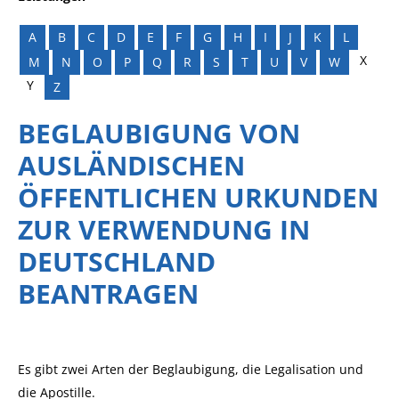
A
B
C
D
E
F
G
H
I
J
K
L
X
M
N
O
P
Q
R
S
T
U
V
W
Y
Z
BEGLAUBIGUNG VON
AUSLÄNDISCHEN
ÖFFENTLICHEN URKUNDEN
ZUR VERWENDUNG IN
DEUTSCHLAND
BEANTRAGEN
Es gibt zwei Arten der Beglaubigung, die Legalisation und
die Apostille.