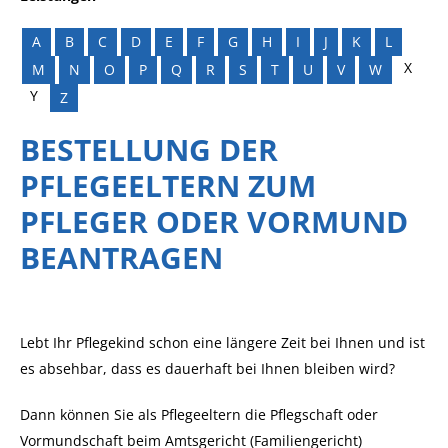
A
B
C
D
E
F
G
H
I
J
K
L
X
M
N
O
P
Q
R
S
T
U
V
W
Y
Z
BESTELLUNG DER
PFLEGEELTERN ZUM
PFLEGER ODER VORMUND
BEANTRAGEN
Lebt Ihr Pflegekind schon eine längere Zeit bei Ihnen und ist
es absehbar, dass es dauerhaft bei Ihnen bleiben wird?
Dann können Sie als Pflegeeltern die Pflegschaft oder
Vormundschaft beim Amtsgericht (Familiengericht)