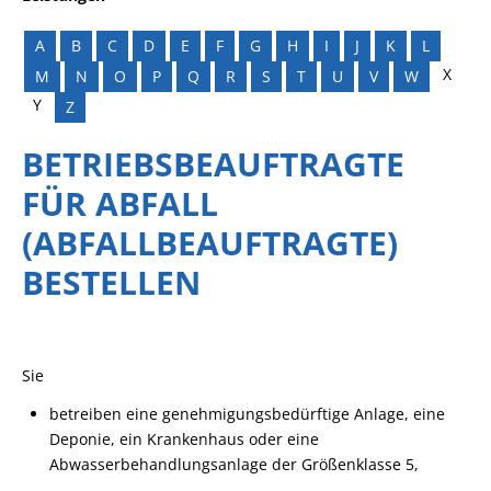
A
B
C
D
E
F
G
H
I
J
K
L
X
M
N
O
P
Q
R
S
T
U
V
W
Y
Z
BETRIEBSBEAUFTRAGTE
FÜR ABFALL
(ABFALLBEAUFTRAGTE)
BESTELLEN
Sie
betreiben eine genehmigungsbedürftige Anlage, eine
Deponie, ein Krankenhaus oder eine
Abwasserbehandlungsanlage der Größenklasse 5,