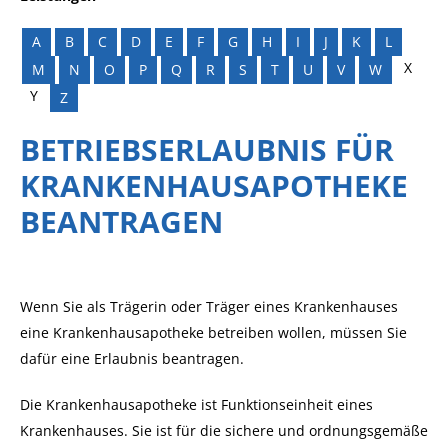
A
B
C
D
E
F
G
H
I
J
K
L
X
M
N
O
P
Q
R
S
T
U
V
W
Y
Z
BETRIEBSERLAUBNIS FÜR
KRANKENHAUSAPOTHEKE
BEANTRAGEN
Wenn Sie als Trägerin oder Träger eines Krankenhauses
eine Krankenhausapotheke betreiben wollen, müssen Sie
dafür eine Erlaubnis beantragen.
Die Krankenhausapotheke ist Funktionseinheit eines
Krankenhauses. Sie ist für die sichere und ordnungsgemäße