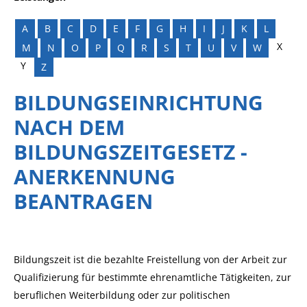
A
B
C
D
E
F
G
H
I
J
K
L
X
M
N
O
P
Q
R
S
T
U
V
W
Y
Z
BILDUNGSEINRICHTUNG
NACH DEM
BILDUNGSZEITGESETZ -
ANERKENNUNG
BEANTRAGEN
Bildungszeit ist die bezahlte Freistellung von der Arbeit zur
Qualifizierung für bestimmte ehrenamtliche Tätigkeiten, zur
beruflichen Weiterbildung oder zur politischen