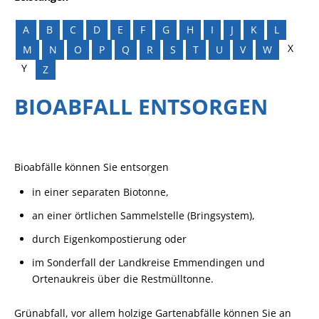
A
B
C
D
E
F
G
H
I
J
K
L
X
M
N
O
P
Q
R
S
T
U
V
W
Y
Z
BIOABFALL ENTSORGEN
Bioabfälle können Sie entsorgen
in einer separaten Biotonne,
an einer örtlichen Sammelstelle (Bringsystem),
durch Eigenkompostierung oder
im Sonderfall der Landkreise Emmendingen und
Ortenaukreis über die Restmülltonne.
Grünabfall, vor allem holzige Gartenabfälle können Sie an