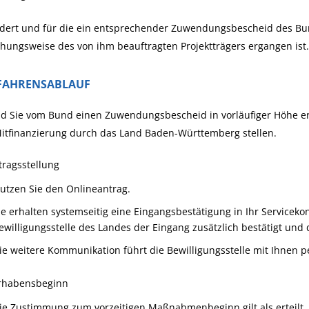
rdert und für die ein entsprechender Zuwendungsbescheid des
Bu
ehungsweise des von
ihm beauftragten Projektträgers ergangen ist.
FAHRENSABLAUF
d Sie vom Bund einen Zuwendungsbescheid in vorläufiger Höhe er
itfi
n
anzierung durch das Land Baden-Württemberg stellen.
tragsstellung
utzen Sie den Onlineantrag.
ie erhalten systemseitig eine Eingangsbestätigung in Ihr Serviceko
ewilligungsstelle des Landes der Eingang zusätzlich bestätigt und 
ie weitere Kommunikation führt die Bewilligungsstelle mit Ihnen pe
orhabensbeginn
ie Zustimmung zum vorzeitigen Maßnahmenbeginn gilt als erteilt