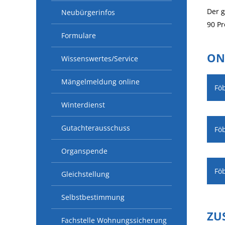
Der
g
Neubürgerinfos
90
Pr
Formulare
ON
Wissenswertes/Service
Mängelmeldung online
Fö
Winterdienst
Gutachterausschuss
Fö
Organspende
Fö
Gleichstellung
Selbstbestimmung
ZU
Fachstelle Wohnungssicherung