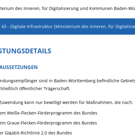
sterium des Inneren, für Digitalisierung und Kommunen Baden-W
 43 - Digitale Infrastruktur [Ministerium des Inneren, für Digita
ISTUNGSDETAILS
AUSSETZUNGEN
ndungsempfänger sind in Baden-Württemberg befindliche Gebiet
hließlich öffentlicher Trägerschaft.
 Zuwendung kann nur bewilligt wer
den f
ür Maßnahmen, die nach:
em Weiße-Flecken-Förderprogramm des Bundes
em Graue-Flecken-Förderprogramm des Bundes
er Gigabit-Richtlinie 2.0 des Bundes