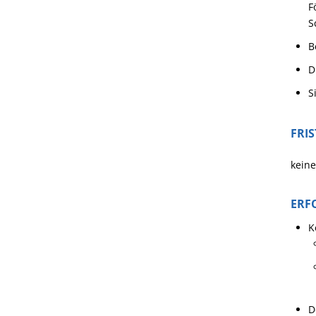
F
S
B
D
S
FRI
keine
ERF
K
D