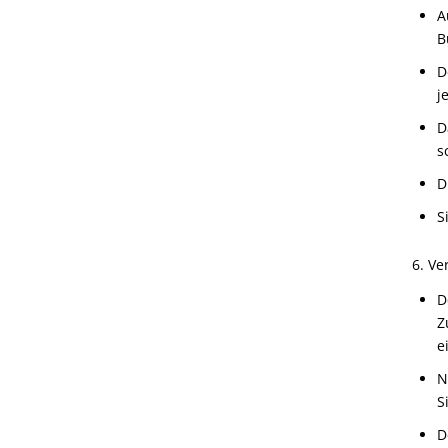
A
B
D
j
D
s
D
S
6. V
D
Z
e
N
S
D