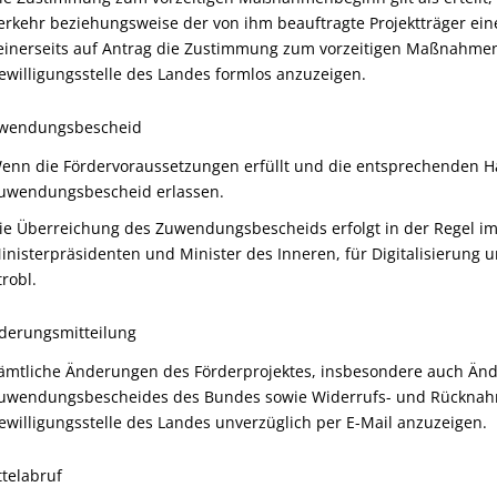
erkehr
beziehungsweise der von ihm
beauftragte Projektträger e
einerseits auf Antrag
die Zustimmung zum vorzeitigen Maßnahmenbe
ewilligungsstelle des Landes formlos anzuzeigen.
uwendungsbescheid
enn die Fördervoraussetzungen erfüllt und die entsprechenden Ha
uwendungsbescheid erlassen.
ie Überreichung des Zuwendungsbescheids erfolgt in der Regel i
inisterpräsidenten und Minister des Inneren, für Digitalisier
trobl.
nderungsmitteilung
ämtliche Änderungen des Förderprojektes, insbesondere auch
Änd
uwendungsbescheid
es
des
Bundes
sowie Widerrufs
-
und Rücknah
ewilligungsstelle des Landes unverzüglich per E-Mail anzuzeigen.
ttelabruf