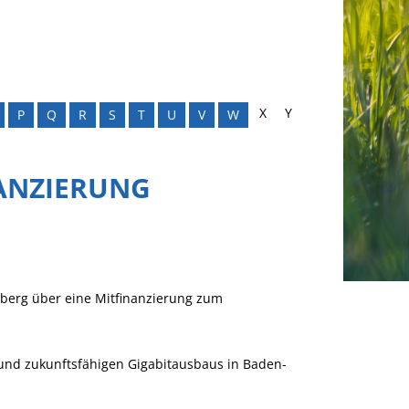
X
Y
P
Q
R
S
T
U
V
W
ANZIERUNG
erg über eine Mitfinanzierung zum
 und zukunftsfähigen Gigabitausbaus in Baden-