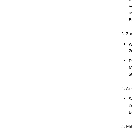
V
s
B
3. Z
W
Z
D
M
S
4. Ä
S
Z
B
5. Mi