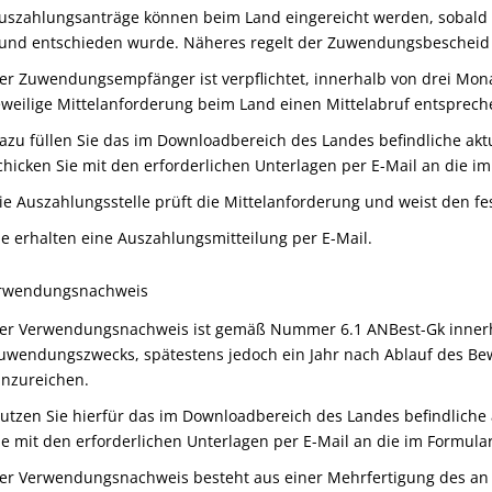
uszahlungsanträge können beim Land
eingereicht werden
,
sobald
und
entschieden
wurde
.
Näheres regelt
der Zuwendungsbescheid 
er Zuwendungsempfänger ist verpflichtet, innerhalb von drei Mon
eweilige Mittelanforderung
beim Land
einen Mittelabruf
entsprech
azu füllen Sie das im Downloadbereich des Landes befindliche akt
chicken Sie mit den erforderlichen Unterlagen per E-Mail an die i
ie Auszahlungsstelle prüft die Mittelanforderung und weist den fe
ie erhalten eine Auszahlungsmitteilung per E-Mail.
erwendungsnachweis
er Verwendungsnachweis
ist
gemäß Nummer 6.1 ANBest
-
Gk
inner
uwendungszwecks, spätestens jedoch
ein Jahr
n
ach Ablauf des Bew
inzureichen.
utzen Sie hierfür das im Downloadbereich des Landes befindliche 
ie mit den erforderlichen Unterlagen per E-Mail an die im Formula
er Verwendungsnachweis besteht aus einer Mehrfertigung des an d