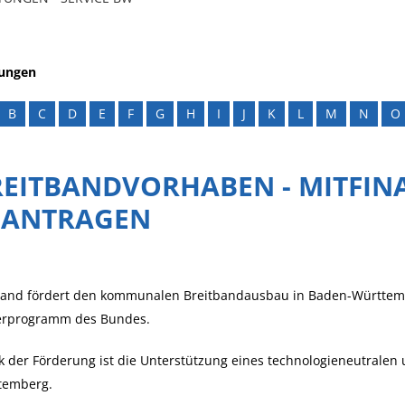
tungen
B
C
D
E
F
G
H
I
J
K
L
M
N
O
REITBANDVORHABEN - MITFIN
EANTRAGEN
Land fördert den kommunalen Breitbandausbau in Baden-Württemb
erprogramm des Bundes.
 der Förderung ist die Unterstützung eines technologieneutralen
temberg.