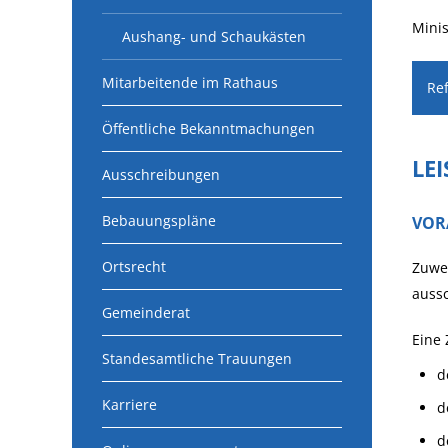
Mini
Aushang- und Schaukästen
Mitarbeitende im Rathaus
Ref
Öffentliche Bekanntmachungen
LE
Ausschreibungen
Bebauungspläne
VOR
Ortsrecht
Zuwe
aussc
Gemeinderat
Eine
Standesamtliche Trauungen
d
Karriere
d
d