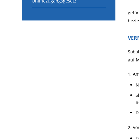
Onlinezugangsgesetz
ge
fö
bezi
VER
Sobal
auf M
1. An
N
S
B
D
2. V
D