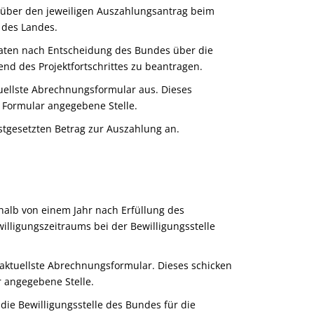
über den
jeweiligen Auszahlungsantrag
beim
des Landes.
aten nach
Entscheidung des
Bund
es
über die
end de
s
Projektfortschritt
es
zu beantragen.
uellste Abrechnungsformular aus. Dieses
m Formular angegebene Stelle.
stgesetzten Betrag zur Auszahlung an.
halb
von einem Jahr nach Erfüllung des
illigungszeit
raums
bei
der
Bewilligungsstelle
aktuellste Abrechnungsformular. Dieses schicken
r angegebene Stelle.
ie Bewilligungsstelle des Bundes für die