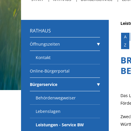
Leis
RATHAUS
A
Öffnungszeiten
Z
B
Kontakt
B
Online-Bürgerportal
Bürgerservice
Das 
Behördenwegweiser
Förd
Lebenslagen
Zweck
Würt
Leistungen - Service BW