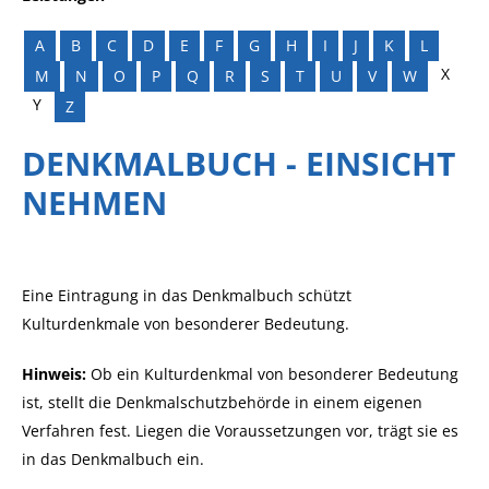
A
B
C
D
E
F
G
H
I
J
K
L
X
M
N
O
P
Q
R
S
T
U
V
W
Y
Z
DENKMALBUCH - EINSICHT
NEHMEN
Eine Eintragung in das Denkmalbuch schützt
Kulturdenkmale von besonderer Bedeutung.
Hinweis:
Ob ein Kulturdenkmal von besonderer Bedeutung
ist, stellt die Denkmalschutzbehörde in einem eigenen
Verfahren fest. Liegen die Voraussetzungen vor, trägt sie es
in das Denkmalbuch ein.