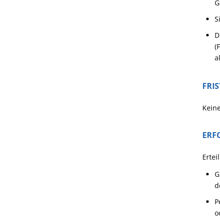
G
S
D
(
a
FRI
Kein
ERF
Ertei
G
d
P
o