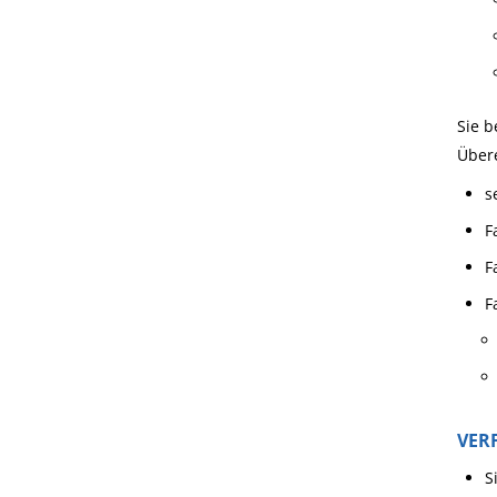
Sie b
Übere
s
F
F
F
VER
S