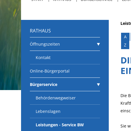
Leis
RATHAUS
A
Öffnungszeiten
Z
DI
Kontakt
E
Online-Bürgerportal
Bürgerservice
Die B
Behördenwegweiser
Kraft
einsc
Lebenslagen
Leistungen - Service BW
Sie w