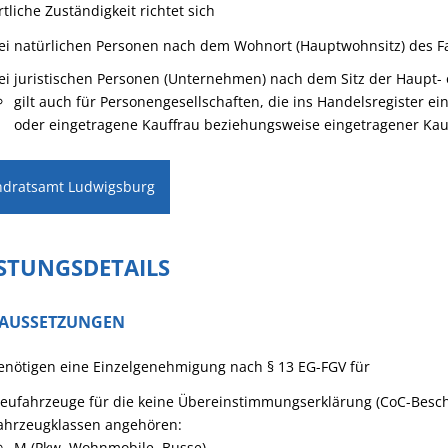
rtliche Zuständigkeit richtet sich
ei natürlichen Personen nach dem Wohnort (Hauptwohnsitz) des F
ei juristischen Personen (Unternehmen) nach dem Sitz der Haupt-
gilt auch für Personengesellschaften, die ins Handelsregister 
oder eingetragene Kauffrau beziehungsweise eingetragener K
ndratsamt Ludwigsburg
ISTUNGSDETAILS
AUSSETZUNGEN
enötigen eine Einzelgenehmigung nach § 13 EG-FGV für
eufahrzeuge für die keine Übereinstimmungserklärung (CoC-Besche
ahrzeugklassen angehören:
M (Pkw, Wohnmobile, Busse)