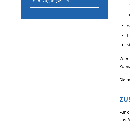
Onlinezugangsgesetz
d
f
S
Wenn 
Zula
Sie m
ZU
Für d
zustä