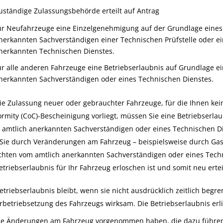
uständige Zulassungsbehörde erteilt auf Antrag
ür Neufahrzeuge eine Einzelgenehmigung auf der Grundlage eines 
nerkannten Sachverständigen einer Technischen Prüfstelle oder ei
nerkannten Technischen Dienstes.
ür alle anderen Fahrzeuge eine Betriebserlaubnis auf Grundlage e
nerkannten Sachverständigen oder eines Technischen Dienstes.
ie Zulassung neuer oder gebrauchter Fahrzeuge, für die Ihnen kei
rmity (CoC)-Bescheinigung vorliegt, müssen Sie eine Betriebserla
 amtlich anerkannten Sachverständigen oder eines Technischen Die
 Sie durch Veränderungen am Fahrzeug – beispielsweise durch Ga
hten vom amtlich anerkannten Sachverständigen oder eines Techn
etriebserlaubnis für Ihr Fahrzeug erloschen ist und somit neu erte
etriebserlaubnis bleibt, wenn sie nicht ausdrücklich zeitlich begr
betriebsetzung des Fahrzeugs wirksam. Die Betriebserlaubnis erl
ie Änderungen am Fahrzeug vorgenommen haben, die dazu führen