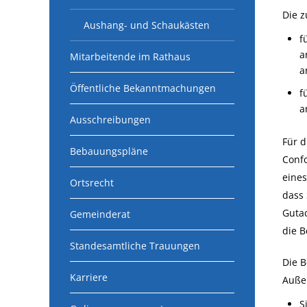
Die z
Aushang- und Schaukästen
f
a
Mitarbeitende im Rathaus
a
Öffentliche Bekanntmachungen
f
a
Ausschreibungen
Für d
Bebauungspläne
Confo
eines
Ortsrecht
dass
Gutac
Gemeinderat
die B
Standesamtliche Trauungen
Die B
Karriere
Außer
S