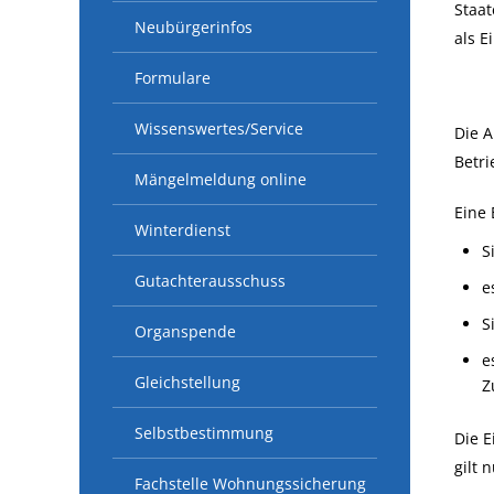
Staa
Neubürgerinfos
als E
Formulare
Wissenswertes/Service
Die A
Betri
Mängelmeldung online
Eine 
Winterdienst
S
Gutachterausschuss
e
S
Organspende
e
Gleichstellung
Z
Selbstbestimmung
Die E
gilt 
Fachstelle Wohnungssicherung