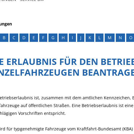
tungen
B
C
D
E
F
G
H
I
J
K
L
M
N
O
E ERLAUBNIS FÜR DEN BETRIE
INZELFAHRZEUGEN BEANTRAG
etriebserlaubnis ist, zusammen mit dem amtlichen Kennzeichen, B
fahrzeuge auf öffentlichen Straßen. Eine Betriebserlaubnis ist ein
hlägigen Vorschriften entspricht.
ird für typgenehmigte Fahrzeuge vom Kraftfahrt-Bundesamt (KBA) 