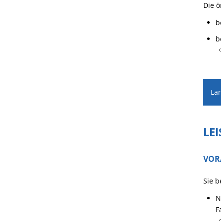
Die ö
b
b
La
LE
VOR
Sie b
N
F