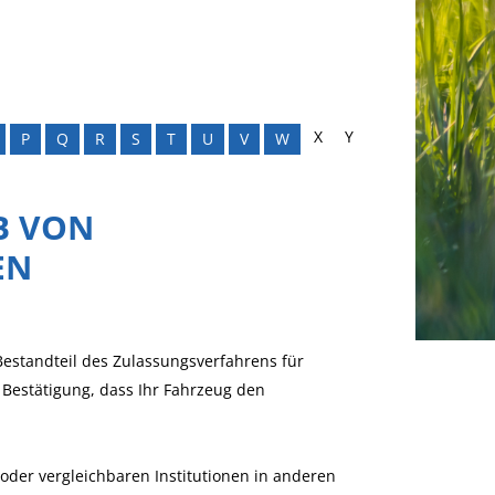
X
Y
P
Q
R
S
T
U
V
W
B VON
EN
estandteil des Zulassungsverfahrens für
e Bestätigung, dass Ihr Fahrzeug den
oder vergleichbaren Institutionen in anderen