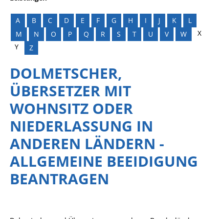
A
B
C
D
E
F
G
H
I
J
K
L
X
M
N
O
P
Q
R
S
T
U
V
W
Y
Z
DOLMETSCHER,
ÜBERSETZER MIT
WOHNSITZ ODER
NIEDERLASSUNG IN
ANDEREN LÄNDERN -
ALLGEMEINE BEEIDIGUNG
BEANTRAGEN