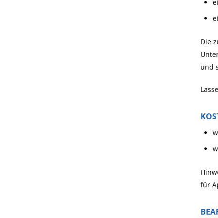
e
e
Die z
Unter
und s
Lasse
KOS
w
w
Hinw
für A
BEA