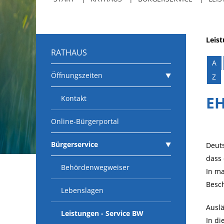
Leis
RATHAUS
A
Öffnungszeiten
Z
E
Kontakt
Online-Bürgerportal
Bürgerservice
Deuts
dass
Behördenwegweiser
In ma
Besch
Lebenslagen
Auslä
Leistungen - Service BW
In di