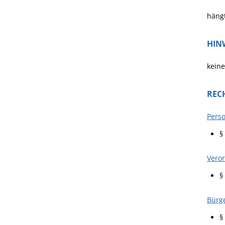
hängt
HIN
keine
REC
Perso
§
Vero
§
Bürge
§