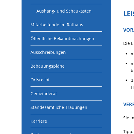
Aushang- und Schaukästen
LE
Mitarbeitende im Rathaus
VOR
Öffentliche Bekanntmachungen
Die 
Ausschreibungen
m
m
Bebauungspläne
b
Ortsrecht
d
H
Gemeinderat
VER
Standesamtliche Trauungen
Sie m
Karriere
Tipp: