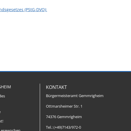
dsgesetzes (PStG-DVO):
GHEIM
KONTAKT
Bürgermeisteramt Gemmrigheim
des
Ottmarsheimer Str. 1
e
74376 Gemmrigheim
t!
Tel.: (+49)7143/972-0
Lesewochen