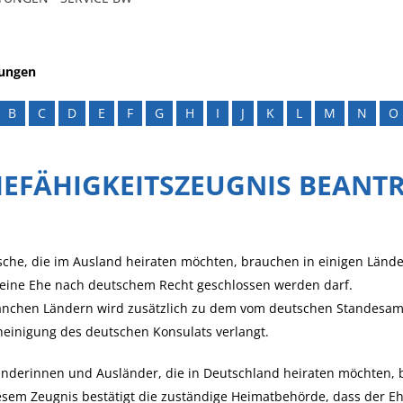
tungen
B
C
D
E
F
G
H
I
J
K
L
M
N
O
HEFÄHIGKEITSZEUGNIS BEANT
che, die im Ausland heiraten möchten, brauchen in einigen Ländern
 eine Ehe nach deutschem Recht geschlossen werden darf.
nchen Ländern wird zusätzlich zu dem vom deutschen Standesamt 
einigung des deutschen Konsulats verlangt.
nderinnen und Ausländer, die in Deutschland heiraten möchten, 
esem Zeugnis bestätigt die zuständige Heimatbehörde, dass der E