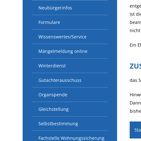
entg
Neubürgerinfos
Ist d
Formulare
beant
nicht
Wissenswertes/Service
Ein E
Mängelmeldung online
ZU
Winterdienst
Gutachterausschuss
das S
Organspende
Hinwe
Dann 
Gleichstellung
bishe
Selbstbestimmung
St
Fachstelle Wohnungssicherung