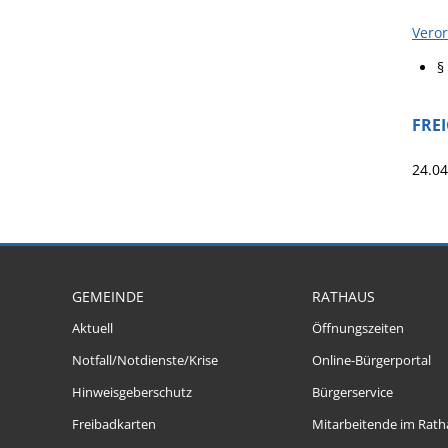
Vero
§
FRE
24.0
GEMEINDE
RATHAUS
Aktuell
Öffnungszeiten
Notfall/Notdienste/Krise
Online-Bürgerportal
Hinweisgeberschutz
Bürgerservice
Freibadkarten
Mitarbeitende im Rath