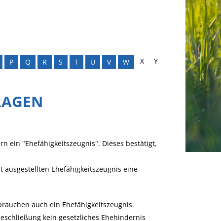
X
Y
P
Q
R
S
T
U
V
W
RAGEN
 ein "Ehefähigkeitszeugnis". Dieses bestätigt,
ausgestellten Ehefähigkeitszeugnis eine
brauchen auch ein Ehefähigkeitszeugnis.
heschließung kein gesetzliches Ehehindernis