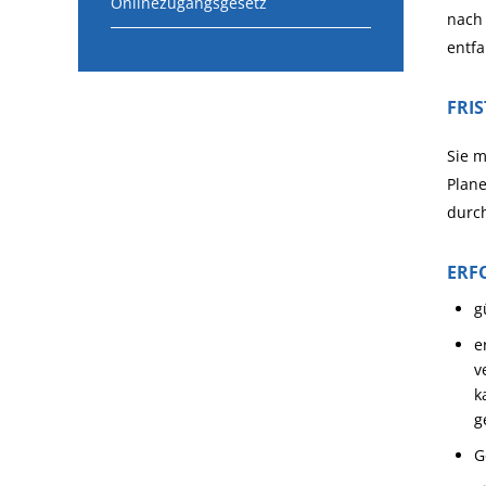
Onlinezugangsgesetz
nach 
entfa
FRI
Sie m
Plane
durch
ERF
g
e
v
k
g
G