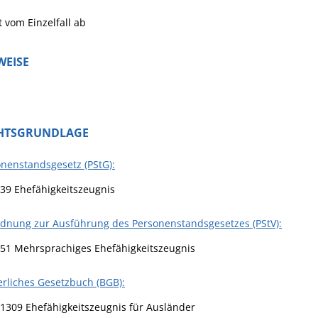
 vom Einzelfall ab
WEISE
HTSGRUNDLAGE
nenstandsgesetz (PStG):
 39 Ehefähigkeitszeugnis
rdnung zur Ausführung des Personenstandsgesetzes (PStV):
 51 Mehrsprachiges Ehefähigkeitszeugnis
rliches Gesetzbuch (BGB):
 1309 Ehefähigkeitszeugnis für Ausländer