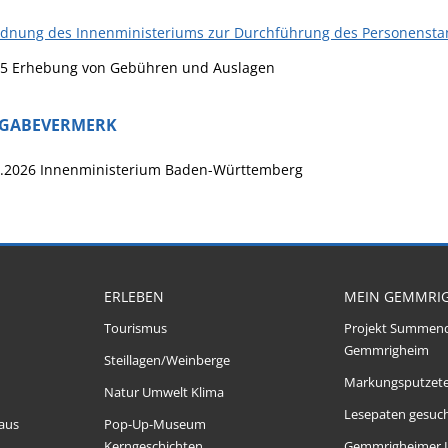
rdnung des Innenministeriums zur Durchführung des Personenstan
 5 Erhebung von Gebühren und Auslagen
IGABEVERMERK
4.2026 Innenministerium Baden-Württemberg
ERLEBEN
MEIN GEMMRI
Tourismus
Projekt Summen
Gemmrigheim
Steillagen/Weinberge
Markungsputzet
Natur Umwelt Klima
Lesepaten gesuch
aus
Pop-Up-Museum
Kerngeschichten
Gemmrigheimer 