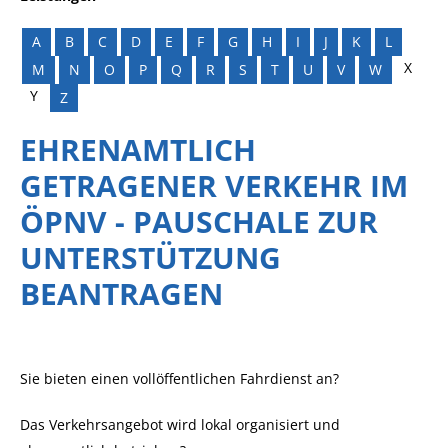
A
B
C
D
E
F
G
H
I
J
K
L
X
M
N
O
P
Q
R
S
T
U
V
W
Y
Z
EHRENAMTLICH
GETRAGENER VERKEHR IM
ÖPNV - PAUSCHALE ZUR
UNTERSTÜTZUNG
BEANTRAGEN
Sie bieten einen vollöffentlichen Fahrdienst an?
Das Verkehrsangebot wird lokal organisiert und