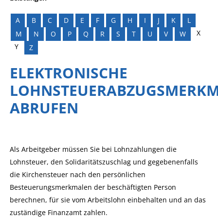
A
B
C
D
E
F
G
H
I
J
K
L
X
M
N
O
P
Q
R
S
T
U
V
W
Y
Z
ELEKTRONISCHE
LOHNSTEUERABZUGSMERKM
ABRUFEN
Als Arbeitgeber müssen Sie bei Lohnzahlungen die
Lohnsteuer, den Solidaritätszuschlag und gegebenenfalls
die Kirchensteuer nach den persönlichen
Besteuerungsmerkmalen der beschäftigten Person
berechnen, für sie vom Arbeitslohn einbehalten und an das
zuständige Finanzamt zahlen.