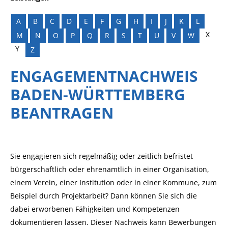
A
B
C
D
E
F
G
H
I
J
K
L
X
M
N
O
P
Q
R
S
T
U
V
W
Y
Z
ENGAGEMENTNACHWEIS
BADEN-WÜRTTEMBERG
BEANTRAGEN
Sie engagieren sich regelmäßig oder zeitlich befristet
bürgerschaftlich oder ehrenamtlich in einer Organisation,
einem Verein, einer Institution oder in einer Kommune, zum
Beispiel durch Projektarbeit? Dann können Sie sich die
dabei erworbenen Fähigkeiten und Kompetenzen
dokumentieren lassen. Dieser Nachweis kann Bewerbungen