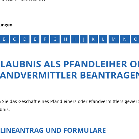
tungen
B
C
D
E
F
G
H
I
J
K
L
M
N
O
LAUBNIS ALS PFANDLEIHER O
FANDVERMITTLER BEANTRAGE
Sie das Geschäft eines Pfandleihers oder Pfandvermittlers gewerb
bnis.
LINEANTRAG UND FORMULARE