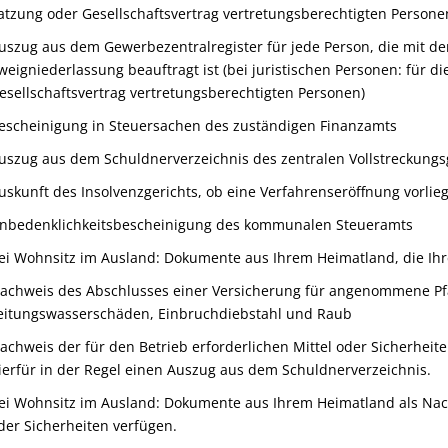
atzung oder Gesellschaftsvertrag vertretungsberechtigten Persone
uszug aus dem Gewerbezentralregister für jede Person, die mit der
weigniederlassung beauftragt ist (bei juristischen Personen: für di
esellschaftsvertrag vertretungsberechtigten Personen)
escheinigung in Steuersachen des zuständigen Finanzamts
uszug aus dem Schuldnerverzeichnis des zentralen Vollstreckungs
uskunft des Insolvenzgerichts, ob eine Verfahrenseröffnung vorlieg
nbedenklichkeitsbescheinigung des kommunalen Steueramts
ei Wohnsitz im Ausland: Dokumente aus Ihrem Heimatland, die Ihr
achweis des Abschlusses einer Versicherung für angenommene P
eitungswasserschäden, Einbruchdiebstahl und Raub
achweis der für den Betrieb erforderlichen Mittel oder Sicherheit
ierfür in der Regel einen Auszug aus dem Schuldnerverzeichnis.
ei Wohnsitz im Ausland: Dokumente aus Ihrem Heimatland als Nachw
der Sicherheiten verfügen.