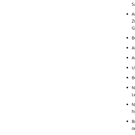
S
A
Z
G
B
A
A
U
B
N
L
N
h
B
o