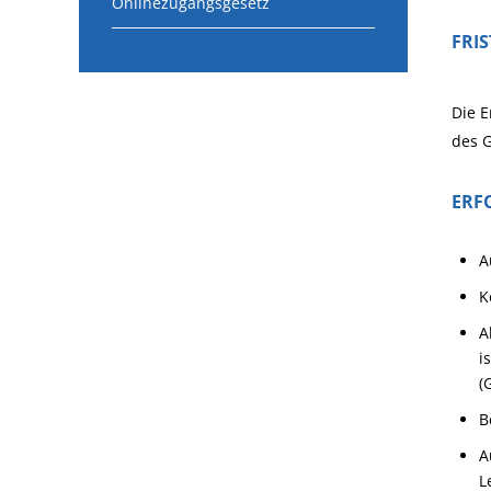
Onlinezugangsgesetz
FRI
Die E
des G
ERF
A
K
A
i
(
B
A
L