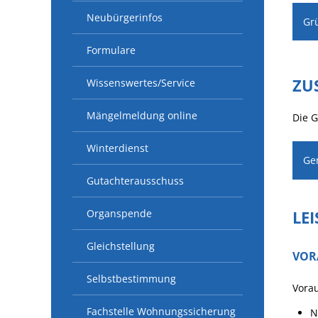
Neubürgerinfos
Gr
Formulare
ZU
Wissenswertes/Service
Mängelmeldung online
Die G
Winterdienst
Ge
Gutachterausschuss
Organspende
LE
Gleichstellung
VOR
Selbstbestimmung
Vorau
Fachstelle Wohnungssicherung
N