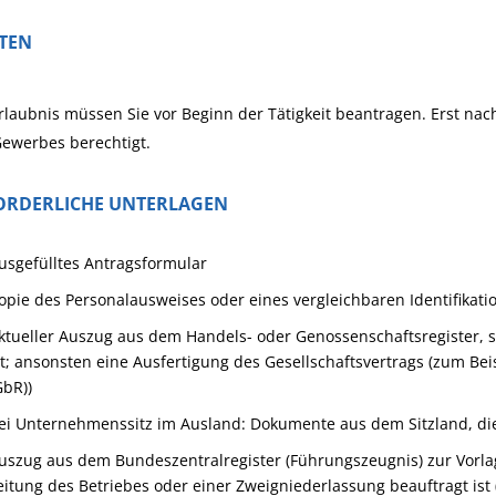
STEN
rlaubnis müssen Sie vor Beginn der Tätigkeit beantragen. Erst nac
ewerbes berechtigt.
ORDERLICHE UNTERLAGEN
usgefülltes Antragsformular
opie des Personalausweises oder eines vergleichbaren Identifikati
ktueller Auszug aus dem Handels- oder Genossenschaftsregister, 
st; ansonsten eine Ausfertigung des Gesellschaftsvertrags (zum Bei
GbR))
ei Unternehmenssitz im Ausland: Dokumente aus dem Sitzland, di
uszug aus dem Bundeszentralregister (Führungszeugnis) zur Vorlag
eitung des Betriebes oder einer Zweigniederlassung beauftragt ist (