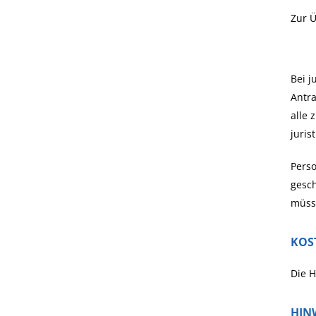
Zur Ü
Bei j
Antra
alle 
juris
Perso
gesch
müsse
KOS
Die 
HIN