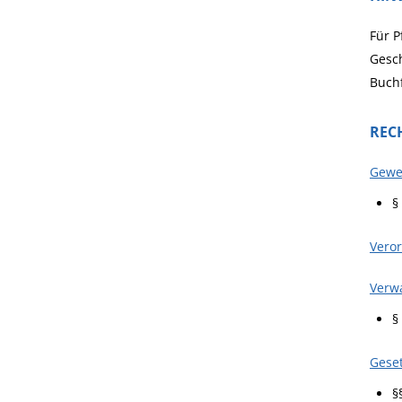
Für P
Gesch
Buch
REC
Gewe
§
Veror
Verw
§
Geset
§