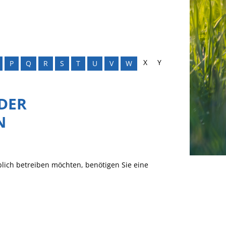
X
Y
P
Q
R
S
T
U
V
W
DER
N
lich betreiben möchten, benötigen Sie eine