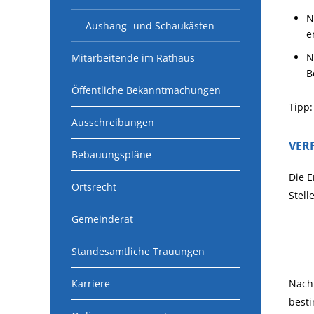
N
Aushang- und Schaukästen
e
N
Mitarbeitende im Rathaus
B
Öffentliche Bekanntmachungen
Tipp:
Ausschreibungen
VER
Bebauungspläne
Die E
Ortsrecht
Stell
Gemeinderat
Standesamtliche Trauungen
Karriere
Nach 
best