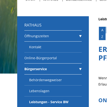
Leis
RATHAUS
A
Öffnungszeiten
Z
ER
Kontakt
P
Online-Bürgerportal
Bürgerservice
Wenn 
Behördenwegweiser
Erlau
Lebenslagen
ON
Leistungen - Service BW