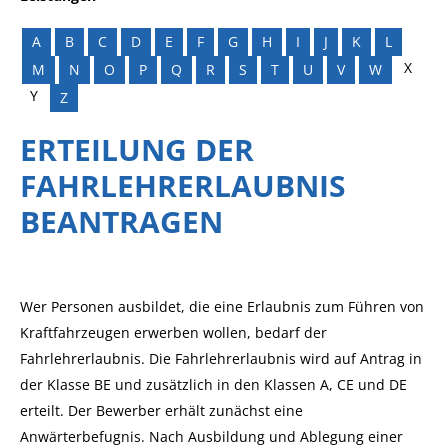
A
B
C
D
E
F
G
H
I
J
K
L
X
M
N
O
P
Q
R
S
T
U
V
W
Y
Z
ERTEILUNG DER
FAHRLEHRERLAUBNIS
BEANTRAGEN
Wer Personen ausbildet, die eine Erlaubnis zum Führen von
Kraftfahrzeugen erwerben wollen, bedarf der
Fahrlehrerlaubnis. Die Fahrlehrerlaubnis wird auf Antrag in
der Klasse BE und zusätzlich in den Klassen A, CE und DE
erteilt. Der Bewerber erhält zunächst eine
Anwärterbefugnis. Nach Ausbildung und Ablegung einer