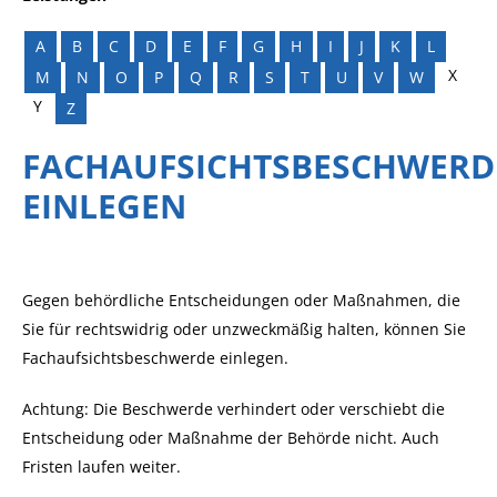
A
B
C
D
E
F
G
H
I
J
K
L
X
M
N
O
P
Q
R
S
T
U
V
W
Y
Z
FACHAUFSICHTSBESCHWERD
EINLEGEN
Gegen behördliche Entscheidungen oder Maßnahmen, die
Sie für rechtswidrig oder unzweckmäßig halten, können Sie
Fachaufsichtsbeschwerde einlegen.
Achtung: Die Beschwerde verhindert oder verschiebt die
Entscheidung oder Maßnahme der Behörde nicht. Auch
Fristen laufen weiter.