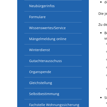
d
Neubürgerinfos
Die j
Formulare
Zu de
Wissenswertes/Service
B
v
Mängelmeldung online
Winterdienst
Gutachterausschuss
Organspende
Gleichstellung
Selbstbestimmung
S
Fachstelle Wohnungssicherung