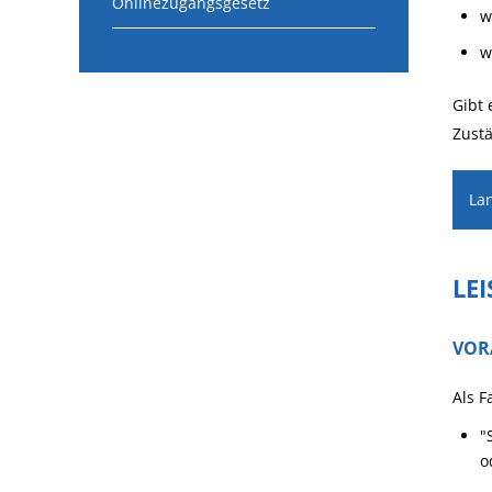
Onlinezugangsgesetz
w
w
Gibt 
Zustä
La
LE
VOR
Als F
"
o