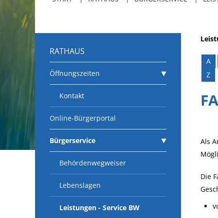
Leis
RATHAUS
A
Öffnungszeiten
Z
FA
Kontakt
Online-Bürgerportal
Bürgerservice
Als A
Mögli
Behördenwegweiser
Die F
Lebenslagen
Gesch
v
Leistungen - Service BW