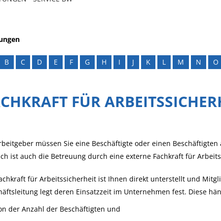
tungen
B
C
D
E
F
G
H
I
J
K
L
M
N
O
CHKRAFT FÜR ARBEITSSICHE
rbeitgeber müssen Sie eine Beschäftigte oder einen Beschäftigten 
ch ist auch die Betreuung durch eine externe Fachkraft für Arbeits
achkraft für Arbeitssicherheit ist Ihnen direkt unterstellt und Mit
äftsleitung legt deren Einsatzzeit im Unternehmen fest. Diese hä
on der Anzahl der Beschäftigten und