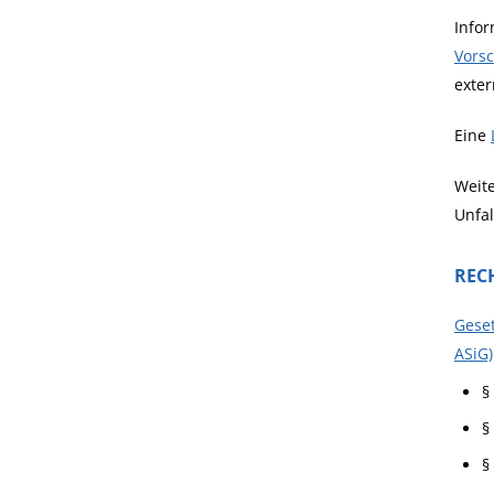
Infor
Vorsc
exter
Eine
Weit
Unfal
REC
Geset
ASiG)
§
§
§