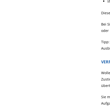
s
Diese
Bei S
oder 
Tipp
Ausb
VER
Wolle
Zusti
übert
Sie m
Aufg