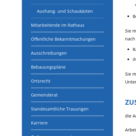
Aushang- und Schaukästen
B
Mitarbeitende im Rathaus
Sie m
nach
Öffentliche Bekanntmachungen
R
Ausschreibungen
i
Bebauungspläne
Sie m
Ortsrecht
Unte
Gemeinderat
ZU
Standesamtliche Trauungen
die A
Karriere
Arbei