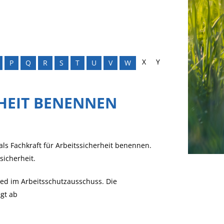
X
Y
P
Q
R
S
T
U
V
W
RHEIT BENENNEN
als Fachkraft für Arbeitssicherheit benennen.
sicherheit.
glied im Arbeitsschutzausschuss. Die
ngt ab