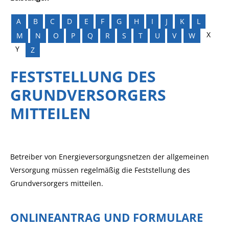
A
B
C
D
E
F
G
H
I
J
K
L
X
M
N
O
P
Q
R
S
T
U
V
W
Y
Z
FESTSTELLUNG DES
GRUNDVERSORGERS
MITTEILEN
Betreiber von Energieversorgungsnetzen der allgemeinen
Versorgung müssen regelmäßig die Feststellung des
Grundversorgers mitteilen.
ONLINEANTRAG UND FORMULARE