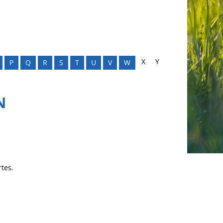
X
Y
P
Q
R
S
T
U
V
W
N
tes.