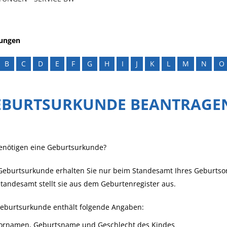
tungen
B
C
D
E
F
G
H
I
J
K
L
M
N
O
EBURTSURKUNDE BEANTRAGE
benötigen eine Geburtsurkunde?
Geburtsurkunde erhalten Sie nur beim Standesamt Ihres Geburtsor
tandesamt stellt sie aus dem Geburtenregister aus.
Geburtsurkunde enthält folgende Angaben:
ornamen, Geburtsname und Geschlecht des Kindes