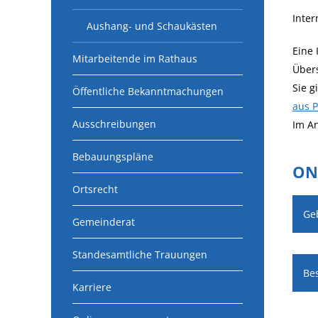
Inte
Aushang- und Schaukästen
Eine 
Mitarbeitende im Rathaus
Über
Sie g
Öffentliche Bekanntmachungen
aus 
Ausschreibungen
Im An
Bebauungspläne
ON
Ortsrecht
Ge
Gemeinderat
Standesamtliche Trauungen
Be
Karriere