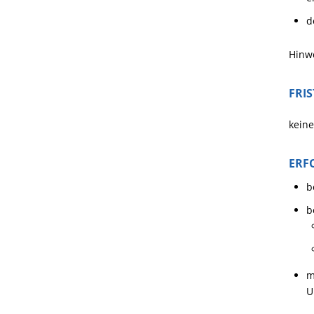
d
Hinwe
FRI
keine
ERF
b
b
m
U