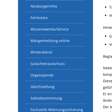
Neubürgerinfos
T
V
Formulare
Hinw
Wissenswertes/Service
G
Mängelmeldung online
V
Winterdienst
Begl
Gutachterausschuss
Nebe
beisp
Organspende
Diese
Gleichstellung
gefüh
Er en
Selbstbestimmung
Ände
Der 
Fachstelle Wohnungssicherung