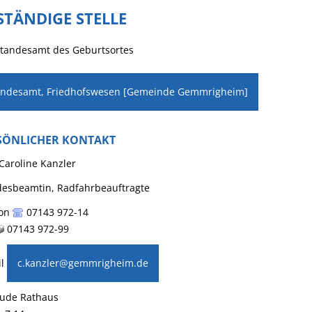
STÄNDIGE STELLE
Standesamt des Geburtsortes
andesamt, Friedhofswesen [Gemeinde Gemmrigheim]
SÖNLICHER KONTAKT
Caroline
Kanzler
desbeamtin, Radfahrbeauftragte
on
07143 972-14
07143 972-99
l
c.kanzler@gemmrigheim.de
ude
Rathaus