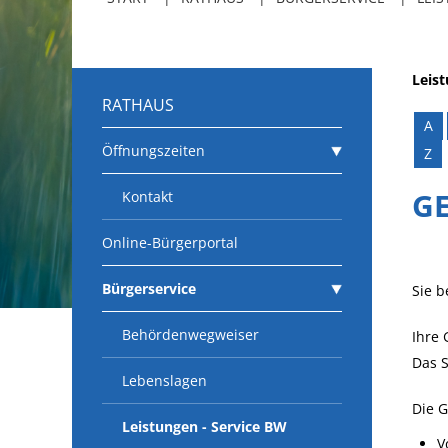
Leis
RATHAUS
A
Öffnungszeiten
Z
G
Kontakt
Online-Bürgerportal
Bürgerservice
Sie 
Behördenwegweiser
Ihre 
Das S
Lebenslagen
Die 
Leistungen - Service BW
V