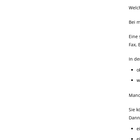
Welch
Bei 
Eine 
Fax, 
In de
o
w
Manch
Sie k
Dann 
e
e