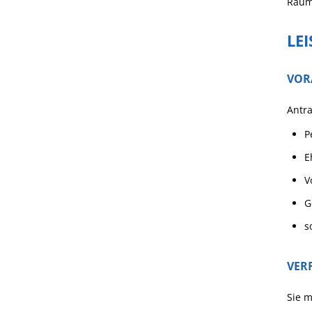
Rau
LE
VOR
Antra
P
E
V
G
s
VER
Sie 