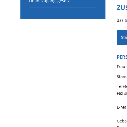
Onlinezugangsgesetz
ZU
das 
St
PER
Frau
Stan
Telef
Fax
E-Mai
Gebä