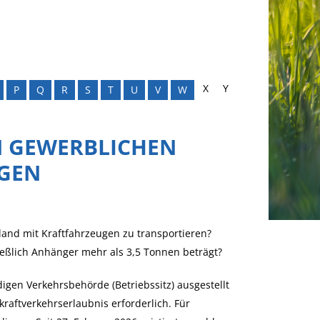
X
Y
P
Q
R
S
T
U
V
W
N GEWERBLICHEN
GEN
land mit Kraftfahrzeugen zu transportieren?
ießlich Anhänger mehr als 3,5 Tonnen beträgt?
digen Verkehrsbehörde (Betriebssitz) ausgestellt
raftverkehrserlaubnis erforderlich. Für