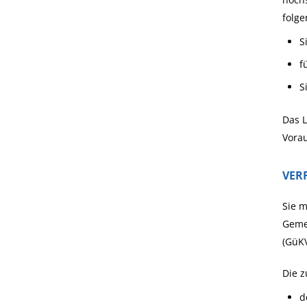
folge
S
f
S
Das L
Vora
VER
Sie m
Gemei
(GüK
Die z
d