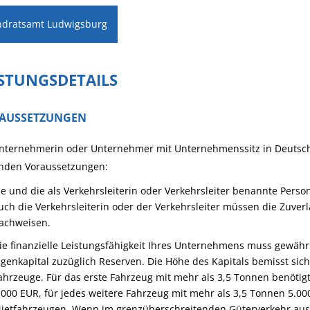
ndratsamt Ludwigsburg
ISTUNGSDETAILS
AUSSETZUNGEN
nternehmerin oder Unternehmer mit Unternehmenssitz in Deutschl
enden Voraussetzungen:
ie und die als Verkehrsleiterin oder Verkehrsleiter benannte Pers
uch die Verkehrsleiterin oder der Verkehrsleiter müssen die Zuv
achweisen.
ie finanzielle Leistungsfähigkeit Ihres Unternehmens muss gewähr
igenkapital zuzüglich Reserven. Die Höhe des Kapitals bemisst sic
ahrzeuge. Für das erste Fahrzeug mit mehr als 3,5 Tonnen benöti
.000 EUR, für jedes weitere Fahrzeug mit mehr als 3,5 Tonnen 5.000
ietfahrzeugen. Wenn im grenzüberschreitenden Güterverkehr aussc