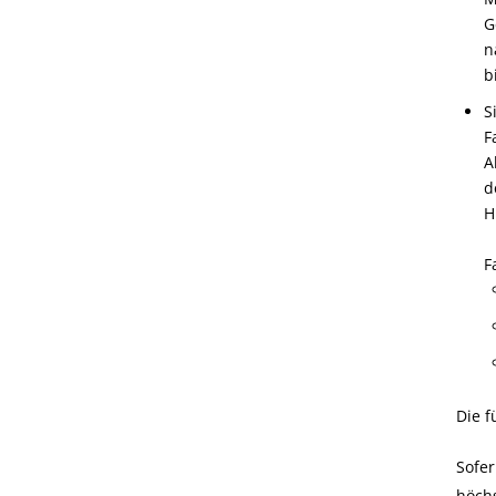
G
n
b
S
F
A
d
H
F
Die f
Sofer
höchs