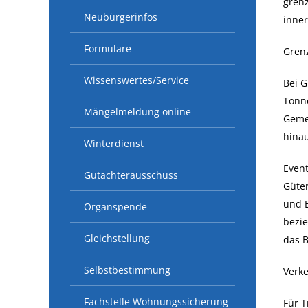
grenz
Neubürgerinfos
inner
Formulare
Gren
Wissenswertes/Service
Bei G
Tonne
Mängelmeldung online
Gemei
hinau
Winterdienst
Event
Gutachterausschuss
Güte
und 
Organspende
bezie
Gleichstellung
das 
Selbstbestimmung
Verke
Fachstelle Wohnungssicherung
Für T