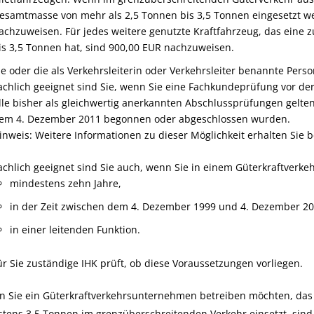
esamtmasse von mehr als 2,5 Tonnen bis 3,5 Tonnen eingesetzt we
achzuweisen. Für jedes weitere genutzte Kraftfahrzeug, das eine
is 3,5 Tonnen hat, sind 900,00 EUR nachzuweisen.
ie oder die als Verkehrsleiterin oder Verkehrsleiter benannte Perso
achlich geeignet sind Sie, wenn Sie eine Fachkundeprüfung vor de
lle bisher als gleichwertig anerkannten Abschlussprüfungen gelten
em 4. Dezember 2011 begonnen oder abgeschlossen wurden.
inweis: Weitere Informationen zu dieser Möglichkeit erhalten Sie b
achlich geeignet sind Sie auch, wenn Sie in einem Güterkraftverk
mindestens zehn Jahre,
in der Zeit zwischen dem 4. Dezember 1999 und 4. Dezember 2
in einer leitenden Funktion.
ür Sie zuständige IHK prüft, ob diese Voraussetzungen vorliegen.
n Sie ein Güterkraftverkehrsunternehmen betreiben möchten, das a
tens 3,5 Tonnen im grenzüberschreitenden Verkehr einsetzt, sind S