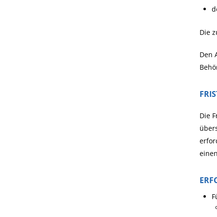
d
Die z
Den A
Behör
FRI
Die F
übers
erfor
einen
ERF
F