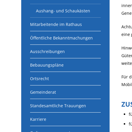
inner
Aushang- und Schaukästen
Geneh
Mitarbeitende im Rathaus
Achtu
eine 
Öffentliche Bekanntmachungen
Hinwe
Ausschreibungen
Güter
weite
Bebauungspläne
Für 
Ortsrecht
Mobil
Gemeinderat
ZU
Standesamtliche Trauungen
f
Karriere
f