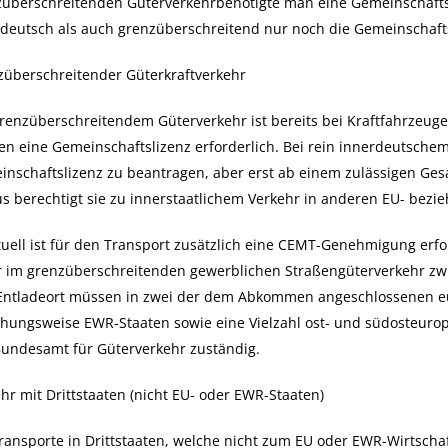
überschreitenden Güterverkehrbenötigte man eine Gemeinschaftsliz
deutsch als auch grenzüberschreitend nur noch die Gemeinschafts
züberschreitender Güterkraftverkehr
renzüberschreitendem Güterverkehr ist bereits bei Kraftfahrzeug
n eine Gemeinschaftslizenz erforderlich. Bei rein innerdeutschem G
nschaftslizenz zu beantragen, aber erst ab einem zulässigen Ge
s berechtigt sie zu innerstaatlichem Verkehr in anderen EU- bez
uell ist für den Transport zusätzlich eine CEMT-Genehmigung erfo
r im grenzüberschreitenden gewerblichen Straßengüterverkehr zwi
Entladeort müssen in zwei der dem Abkommen angeschlossenen eur
hungsweise EWR-Staaten sowie eine Vielzahl ost- und südosteuro
Bundesamt für Güterverkehr zuständig.
hr mit Drittstaaten (nicht EU- oder EWR-Staaten)
ransporte in Drittstaaten, welche nicht zum EU oder EWR-Wirtscha