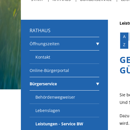
Leis
RATHAUS
A
Öffnungszeiten
Z
G
Kontakt
G
Online-Bürgerportal
Bürgerservice
Sie b
Behördenwegweiser
Und S
Lebenslagen
Dazu 
wird.
Leistungen - Service BW