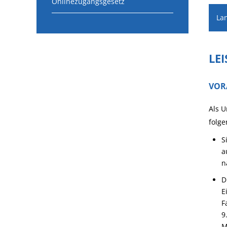
Onlinezugangsgesetz
La
LE
VOR
Als U
folg
S
a
n
D
E
F
9
M