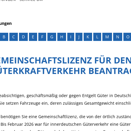
tungen
B
C
D
E
F
G
H
I
J
K
L
M
N
O
EMEINSCHAFTSLIZENZ FÜR DE
ÜTERKRAFTVERKEHR BEANTRA
eabsichtigen, geschäftsmäßig oder gegen Entgelt Güter in Deutsch
ie setzen Fahrzeuge ein, deren zulässiges Gesamtgewicht einschl
benötigen Sie eine Gemeinschaftlizenz, die von der örtlich zustän
 Bis Februar 2026 war für innerdeutschen Güterverkehr eine Güterk