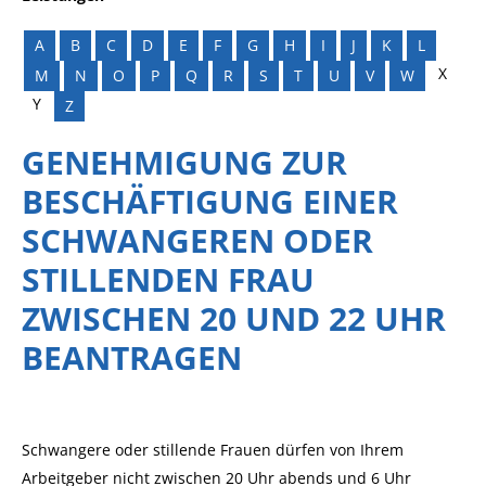
A
B
C
D
E
F
G
H
I
J
K
L
X
M
N
O
P
Q
R
S
T
U
V
W
Y
Z
GENEHMIGUNG ZUR
BESCHÄFTIGUNG EINER
SCHWANGEREN ODER
STILLENDEN FRAU
ZWISCHEN 20 UND 22 UHR
BEANTRAGEN
Schwangere oder stillende Frauen dürfen von Ihrem
Arbeitgeber nicht zwischen 20 Uhr abends und 6 Uhr