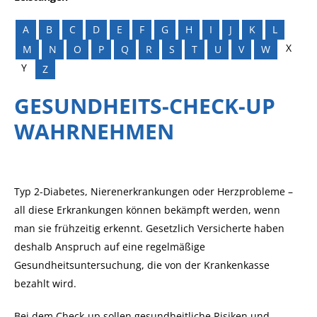
A
B
C
D
E
F
G
H
I
J
K
L
X
M
N
O
P
Q
R
S
T
U
V
W
Y
Z
GESUNDHEITS-CHECK-UP
WAHRNEHMEN
Typ 2-Diabetes, Nierenerkrankungen oder Herzprobleme –
all diese Erkrankungen können bekämpft werden, wenn
man sie frühzeitig erkennt. Gesetzlich Versicherte haben
deshalb Anspruch auf eine regelmäßige
Gesundheitsuntersuchung, die von der Krankenkasse
bezahlt wird.
Bei dem Check-up sollen gesundheitliche Risiken und