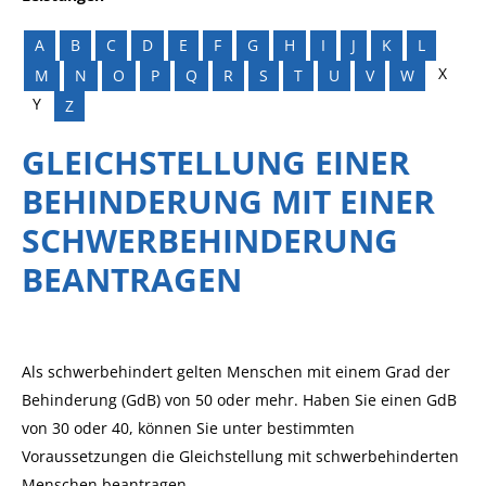
A
B
C
D
E
F
G
H
I
J
K
L
X
M
N
O
P
Q
R
S
T
U
V
W
Y
Z
GLEICHSTELLUNG EINER
BEHINDERUNG MIT EINER
SCHWERBEHINDERUNG
BEANTRAGEN
Als schwerbehindert gelten Menschen mit einem Grad der
Behinderung (GdB) von 50 oder mehr. Haben Sie einen GdB
von 30 oder 40, können Sie unter bestimmten
Voraussetzungen die Gleichstellung mit schwerbehinderten
Menschen beantragen.