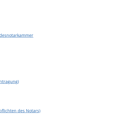
undesnotarkammer
intragung)
flichten des Notars)