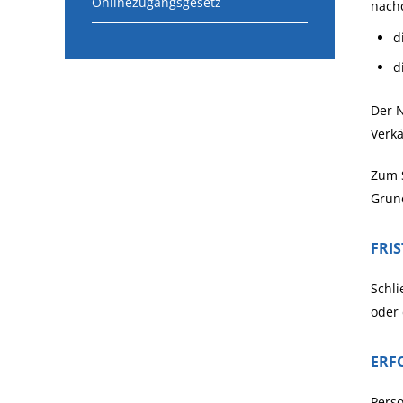
Onlinezugangsgesetz
nach
d
d
Der N
Verkä
Zum 
Grun
FRI
Schli
oder 
ERF
Perso