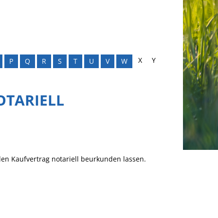
X
Y
P
Q
R
S
T
U
V
W
TARIELL
en Kaufvertrag notariell beurkunden lassen.