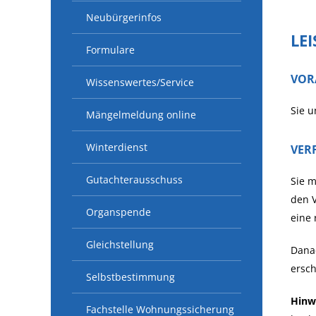
Neubürgerinfos
LE
Formulare
VOR
Wissenswertes/Service
Sie u
Mängelmeldung online
Winterdienst
VER
Gutachterausschuss
Sie m
den 
Organspende
eine 
Gleichstellung
Dana
ersch
Selbstbestimmung
Hinw
Fachstelle Wohnungssicherung