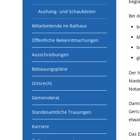
begla
Aushang- und Schaukästen
Bei 
Mitarbeitende im Rathaus
b
k
Öffentliche Bekanntmachungen
b
Ausschreibungen
g
Bebauungspläne
Der N
Niede
Ortsrecht
Notar
Gemeinderat
Dami
Geric
Standesamtliche Trauungen
etwai
Karriere
Das E