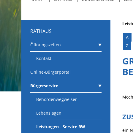
Leis
RATHAUS
A
Öffnungszeiten
Z
G
Kontakt
B
Online-Bürgerportal
Bürgerservice
Möcht
Behördenwegweiser
Lebenslagen
ZU
Leistungen - Service BW
ein N