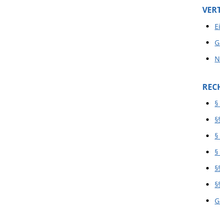
VER
E
G
N
REC
§
§
§
§
§
§
G