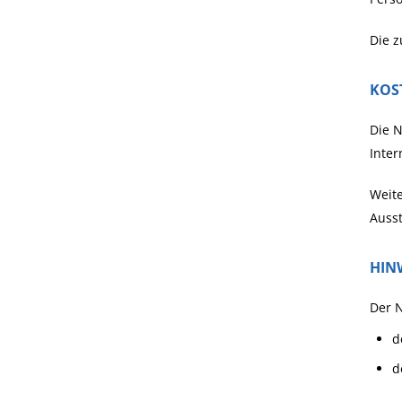
Die z
KOS
Die N
Inter
Weite
Ausst
HIN
Der N
d
d