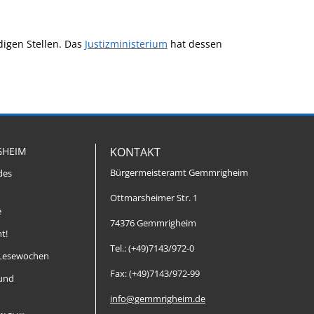
digen Stellen. Das
Justizministerium
hat dessen
GHEIM
KONTAKT
Bürgermeisteramt Gemmrigheim
des
Ottmarsheimer Str. 1
e
74376 Gemmrigheim
t!
Tel.: (+49)7143/972-0
Lesewochen
Fax: (+49)7143/972-99
 und
info@gemmrigheim.de