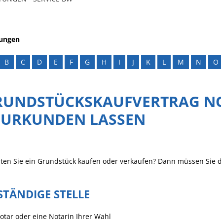
tungen
B
C
D
E
F
G
H
I
J
K
L
M
N
O
RUNDSTÜCKSKAUFVERTRAG NO
EURKUNDEN LASSEN
en Sie ein Grundstück kaufen oder verkaufen? Dann müssen Sie d
STÄNDIGE STELLE
otar oder eine Notarin Ihrer Wahl