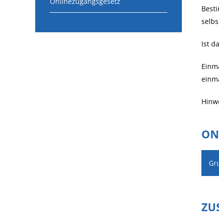
Onlinezugangsgesetz
Best
selb
Ist d
Einma
einma
Hinwe
ON
Gr
ZU