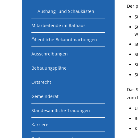
Der p
Aushang- und Schaukästen
S
Mitarbeitende im Rathaus
S
w
Öffentliche Bekanntmachungen
S
Ausschreibungen
S
S
Bebauungspläne
S
Ortsrecht
Das S
Gemeinderat
zum B
U
Standesamtliche Trauungen
R
Karriere
K