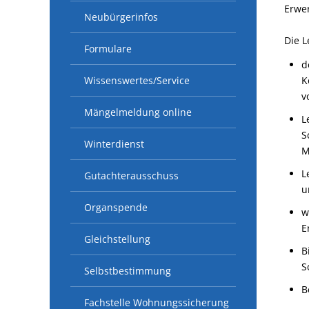
Erwe
Neubürgerinfos
Die L
Formulare
d
Wissenswertes/Service
K
v
Mängelmeldung online
L
S
Winterdienst
M
L
Gutachterausschuss
u
Organspende
w
E
Gleichstellung
B
S
Selbstbestimmung
B
Fachstelle Wohnungssicherung