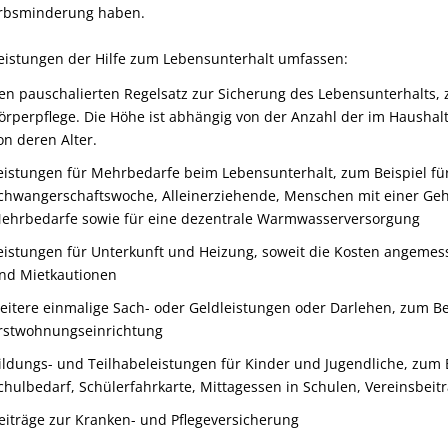
rbsminderung haben.
eistungen der Hilfe zum Lebensunterhalt umfassen:
en pauschalierten Regelsatz zur Sicherung des Lebensunterhalts
,
örperpflege. Die Höhe ist abhängig von der Anzahl der im Hausha
on deren Alter
.
eistungen für Mehrbedarfe beim Lebensunterhalt
, zum Beispiel f
chwangerschaftswoche, Alleinerziehende, Menschen mit einer Ge
ehrbedarfe sowie für eine dezentrale Warmwasserversorgung
eistungen für Unterkunft und Heizung, soweit die Kosten angemes
nd Mietkautionen
eitere einmalige Sach- oder Geldleistungen oder Darlehen
, zum B
rstwohnungseinrichtung
ildungs- und Teilhabeleistungen für Kinder und Jugendliche
, zum 
chulbedarf, Schülerfahrkarte, Mittagessen in Schulen, Vereinsbeit
eiträge zur Kranken- und Pflegeversicherung