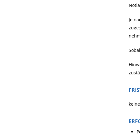
Notl
Je na
zuge
nehm
Sobal
Hinwe
zustä
FRI
keine
ERF
P