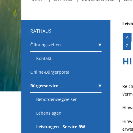
Leis
RATHAUS
A
Öffnungszeiten
Z
H
Kontakt
Online-Bürgerportal
Bürgerservice
Reich
Vermö
Behördenwegweiser
Hinw
Lebenslagen
Hinwe
Leistungen - Service BW
erwer