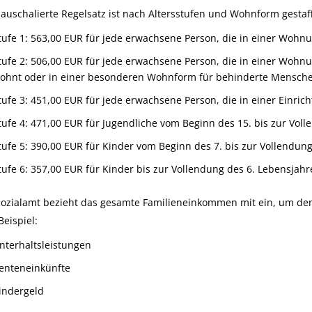
auschalierte Regelsatz ist nach Altersstufen und Wohnform gestaff
tufe 1: 563,00
EUR
für jede erwachsene Person, die in einer Wohn
tufe 2: 506,00
EUR
für jede erwachsene Person, die in einer Wohn
ohnt oder in einer besonderen Wohnform für behinderte Mensch
tufe 3: 451,00
EUR
für jede erwachsene Person, die in einer Einric
tufe 4: 471,00
EUR
für Jugendliche vom Beginn des 15. bis zur Vol
tufe 5: 390,00
EUR
für Kinder vom Beginn des 7. bis zur Vollendun
tufe 6: 357,00
EUR
für Kinder bis zur Vollendung des 6. Lebensjahr
ozialamt bezieht das gesamte Familieneinkommen mit ein, um den H
eispiel:
nterhaltsleistungen
enteneinkünfte
indergeld