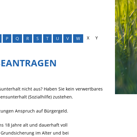
X
Y
P
Q
R
S
T
U
V
W
BEANTRAGEN
unterhalt nicht aus? Haben Sie kein verwertbares
nsunterhalt (Sozialhilfe) zustehen.
zungen Anspruch auf Bürgergeld.
 18 Jahre alt und dauerhaft voll
 Grundsicherung im Alter und bei