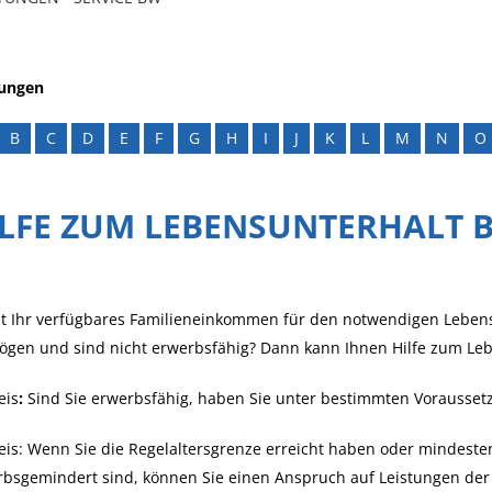
tungen
B
C
D
E
F
G
H
I
J
K
L
M
N
O
ILFE ZUM LEBENSUNTERHALT 
t Ihr verfügbares Familieneinkommen für den notwendigen Lebens
gen und sind nicht erwerbsfähig? Dann kann Ihnen Hilfe zum Lebe
eis
:
Sind Sie erwerbsfähig, haben Sie unter bestimmten Vorausset
is: Wenn Sie die Regelaltersgrenze erreicht haben oder mindestens
bsgemindert sind, können Sie einen Anspruch auf Leistungen der