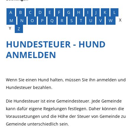
A
B
C
D
E
F
G
H
I
J
K
L
X
M
N
O
P
Q
R
S
T
U
V
W
Y
Z
HUNDESTEUER - HUND
ANMELDEN
Wenn Sie einen Hund halten, müssen Sie ihn anmelden und
Hundesteuer bezahlen.
Die Hundesteuer ist eine Gemeindesteuer. Jede Gemeinde
kann dafür eigene Regelungen festlegen. Daher können die
Voraussetzungen und die Höhe der Steuer von Gemeinde zu
Gemeinde unterschiedlich sein.