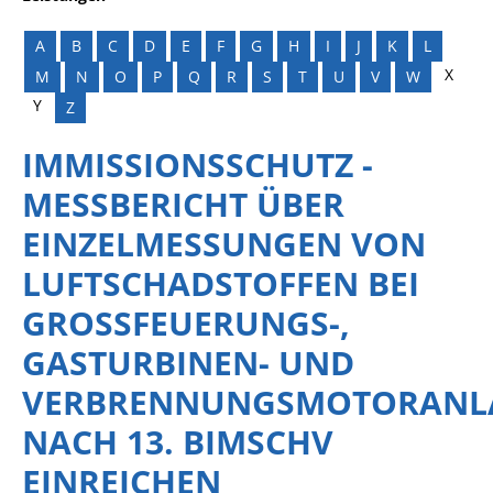
A
B
C
D
E
F
G
H
I
J
K
L
X
M
N
O
P
Q
R
S
T
U
V
W
Y
Z
IMMISSIONSSCHUTZ -
MESSBERICHT ÜBER
EINZELMESSUNGEN VON
LUFTSCHADSTOFFEN BEI
GROSSFEUERUNGS-, G
ASTURBINEN- UND V
ERBRENNUNGSMOTORANLAG
ACH 13. BIMSCHV E
INREICHEN