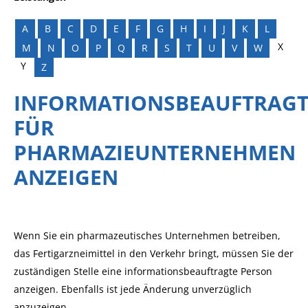
A
B
C
D
E
F
G
H
I
J
K
L
X
M
N
O
P
Q
R
S
T
U
V
W
Y
Z
INFORMATIONSBEAUFTRAGT
FÜR
PHARMAZIEUNTERNEHMEN
ANZEIGEN
Wenn Sie ein pharmazeutisches Unternehmen betreiben,
das Fertigarzneimittel in den Verkehr bringt, müssen Sie der
zuständigen Stelle eine informationsbeauftragte Person
anzeigen. Ebenfalls ist jede Änderung unverzüglich
anzuzeigen.