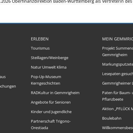
1.2026 Oberfinanzdirektion Baden-Württemberg als Vertreterin d
ERLEBEN
MEIN GEMMRI
Tourismus
Projekt Summen
Gemmrigheim
Steillagen/Weinberge
Markungsputzet
Natur Umwelt Klima
Lesepaten gesuch
aus
Pop-Up-Museum
Kerngeschichten
Gemmrigheimer 
achungen
RADKultur in Gemmrigheim
Paten für Baum-
Pflanzbeete
Angebote für Senioren
Aktion „PFLÜCK 
Kinder und Jugendliche
Boulebahn
Partnerschaft Trigono-
Orestiada
Willkommensbes