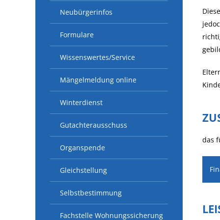
Diese
Neubürgerinfos
jedoc
Formulare
richt
gebil
Wissenswertes/Service
Elter
Mängelmeldung online
Kinde
Winterdienst
ZU
Gutachterausschuss
das f
Organspende
Fi
Gleichstellung
Selbstbestimmung
LE
Fachstelle Wohnungssicherung