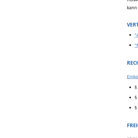
kann
VER
"
"
REC
Eink
§
§
§
FRE