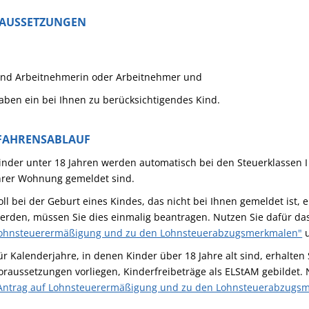
AUSSETZUNGEN
ind Arbeitnehmerin oder Arbeitnehmer und
aben ein bei Ihnen zu berücksichtigendes Kind.
FAHRENSABLAUF
inder unter 18 Jahren werden automatisch bei den Steuerklassen I b
hrer Wohnung gemeldet sind.
oll bei der Geburt eines Kindes, das nicht bei Ihnen gemeldet ist, 
erden, müssen Sie dies einmalig beantragen. Nutzen Sie dafür d
ohnsteuerermäßigung und zu den Lohnsteuerabzugsmerkmalen"
u
ür Kalenderjahre, in denen Kinder über 18 Jahre alt sind, erhalte
oraussetzungen vorliegen, Kinderfreibeträge als ELStAM gebildet.
Antrag auf Lohnsteuerermäßigung und zu den Lohnsteuerabzugs