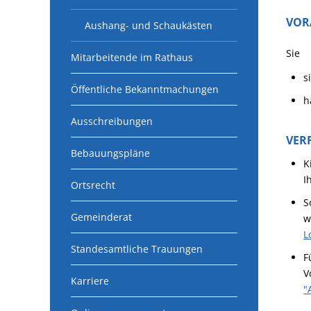
VOR
Aushang- und Schaukästen
Sie
Mitarbeitende im Rathaus
s
Öffentliche Bekanntmachungen
h
Ausschreibungen
VER
Bebauungspläne
K
I
Ortsrecht
S
Gemeinderat
w
L
Standesamtliche Trauungen
F
V
Karriere
"