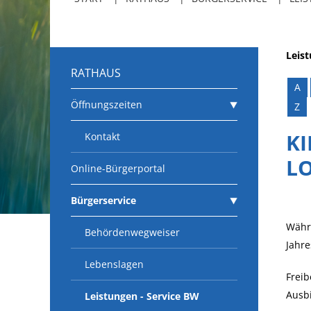
Leis
RATHAUS
A
Öffnungszeiten
Z
KI
Kontakt
L
Online-Bürgerportal
Bürgerservice
Währe
Behördenwegweiser
Jahre
Lebenslagen
Freib
Ausb
Leistungen - Service BW