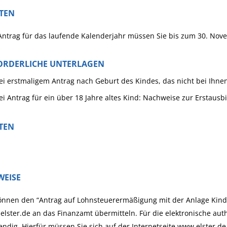
STEN
ntrag für das laufende Kalenderjahr müssen Sie bis zum 30. Nove
ORDERLICHE UNTERLAGEN
ei erstmaligem Antrag nach Geburt des Kindes, das nicht bei Ihne
ei Antrag für ein über 18 Jahre altes Kind: Nachweise zur Erstausb
TEN
WEISE
önnen den “Antrag auf Lohnsteuerermäßigung mit der Anlage Kind"
lster.de an das Finanzamt übermitteln. Für die elektronische authe
ndig. Hierfür müssen Sie sich auf der Internetseite www.elster.de