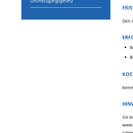
Onlinezugangsgesetz
FRI
Den A
ERF
B
B
KOS
keine
HIN
Sie k
www.e
notwe