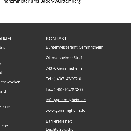
es Finanzministeriums Baden-Württemberg
GHEIM
KONTAKT
Bürgermeisteramt Gemmrigheim
des
Ottmarsheimer Str. 1
e
74376 Gemmrigheim
t!
Tel.: (+49)7143/972-0
Lesewochen
Fax: (+49)7143/972-99
 und
info@gemmrigheim.de
MICH!“
www.gemmrigheim.de
Barrierefreiheit
uche
Leichte Sprache