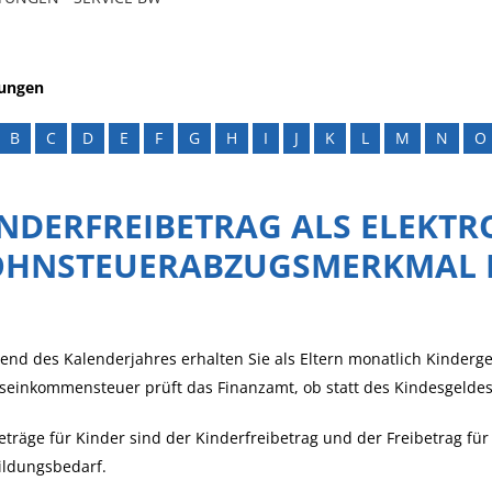
tungen
B
C
D
E
F
G
H
I
J
K
L
M
N
O
NDERFREIBETRAG ALS ELEKTR
OHNSTEUERABZUGSMERKMAL 
nd des Kalenderjahres erhalten Sie als Eltern monatlich Kinderg
seinkommensteuer prüft das Finanzamt, ob statt des Kindesgeldes d
eträge für Kinder sind der Kinderfreibetrag und der Freibetrag f
ildungsbedarf.