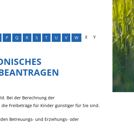
X
Y
P
Q
R
S
T
U
V
W
ONISCHES
BEANTRAGEN
eld. Bei der Berechnung der
ie Freibeträge für Kinder günstiger für Sie sind.
ür den Betreuungs- und Erziehungs- oder