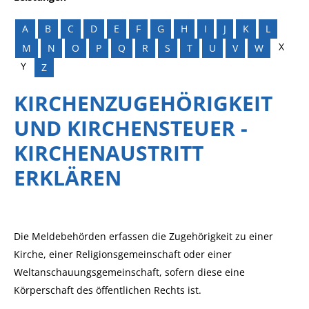
A
B
C
D
E
F
G
H
I
J
K
L
X
M
N
O
P
Q
R
S
T
U
V
W
Y
Z
KIRCHENZUGEHÖRIGKEIT
UND KIRCHENSTEUER -
KIRCHENAUSTRITT
ERKLÄREN
Die Meldebehörden erfassen die Zugehörigkeit zu einer
Kirche, einer Religionsgemeinschaft oder einer
Weltanschauungsgemeinschaft, sofern diese eine
Körperschaft des öffentlichen Rechts ist.