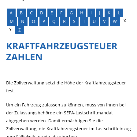
A
B
C
D
E
F
G
H
I
J
K
L
X
M
N
O
P
Q
R
S
T
U
V
W
Y
Z
KRAFTFAHRZEUGSTEUER
ZAHLEN
Die Zollverwaltung setzt die Höhe der Kraftfahrzeugsteuer
fest.
Um ein Fahrzeug zulassen zu können, muss von Ihnen bei
der Zulassungsbehörde ein SEPA-Lastschriftmandat
abgegeben werden. Damit ermächtigen Sie die
Zollverwaltung, die Kraftfahrzeugsteuer im Lastschrifteinzug
zum Fälligkeitstermin abzubuchen.