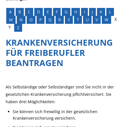
A
B
C
D
E
F
G
H
I
J
K
L
X
M
N
O
P
Q
R
S
T
U
V
W
Y
Z
KRANKENVERSICHERUNG
FÜR FREIBERUFLER
BEANTRAGEN
Als Selbständige oder Selbständiger sind Sie nicht in der
gesetzlichen Krankenversicherung pflichtversichert. Sie
haben drei Möglichkeiten:
Sie können sich freiwillig in der gesetzlichen
Krankenversicherung versichern.