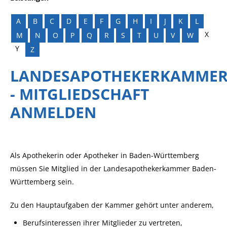
A
B
C
D
E
F
G
H
I
J
K
L
X
M
N
O
P
Q
R
S
T
U
V
W
Y
Z
LANDESAPOTHEKERKAMME
- MITGLIEDSCHAFT
ANMELDEN
Als Apothekerin oder Apotheker in Baden-Württemberg
müssen Sie Mitglied in der Landesapothekerkammer Baden-
Württemberg sein.
Zu den Hauptaufgaben der Kammer gehört unter anderem,
Berufsinteressen ihrer Mitglieder zu vertreten,