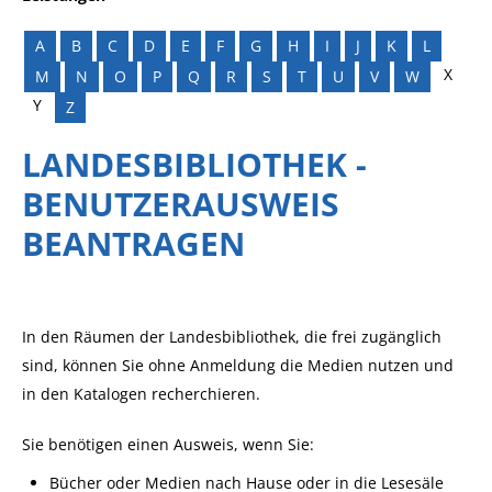
A
B
C
D
E
F
G
H
I
J
K
L
X
M
N
O
P
Q
R
S
T
U
V
W
Y
Z
LANDESBIBLIOTHEK -
BENUTZERAUSWEIS
BEANTRAGEN
In den Räumen der Landesbibliothek, die frei zugänglich
sind, können Sie ohne Anmeldung die Medien nutzen und
in den Katalogen recherchieren.
Sie benötigen einen Ausweis, wenn Sie:
Bücher oder Medien nach Hause oder in die Lesesäle